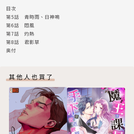
目次
第5話 青時雨、日神鳴
第6話 悶風
第7話 灼熱
第8話 君影草
奥付
其他人也買了