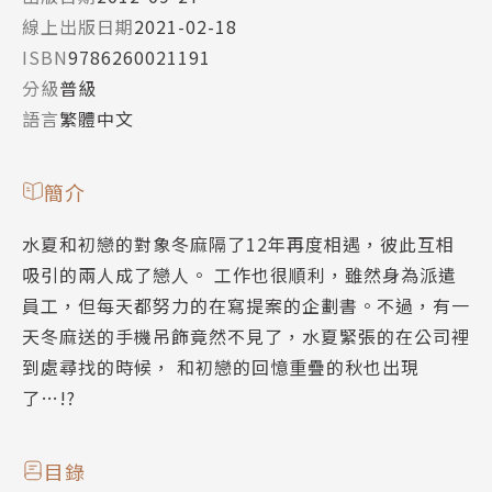
線上出版日期
2021-02-18
ISBN
9786260021191
分級
普級
語言
繁體中文
簡介
水夏和初戀的對象冬麻隔了12年再度相遇，彼此互相
吸引的兩人成了戀人。 工作也很順利，雖然身為派遣
員工，但每天都努力的在寫提案的企劃書。不過，有一
天冬麻送的手機吊飾竟然不見了，水夏緊張的在公司裡
到處尋找的時候， 和初戀的回憶重疊的秋也出現
了…!?
目錄