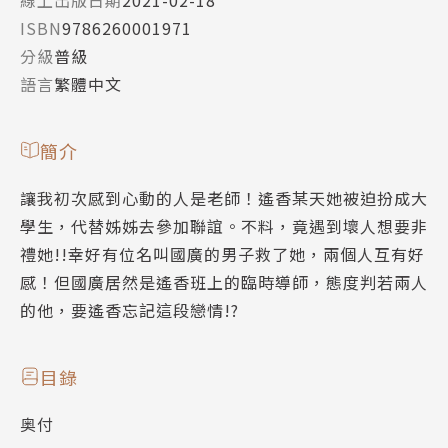
ISBN
9786260001971
分級
普級
語言
繁體中文
簡介
讓我初次感到心動的人是老師！遙香某天她被迫扮成大
學生，代替姊姊去參加聯誼。不料，竟遇到壞人想要非
禮她!!幸好有位名叫國廣的男子救了她，兩個人互有好
感！但國廣居然是遙香班上的臨時導師，態度判若兩人
的他，要遙香忘記這段戀情!?
目錄
奥付