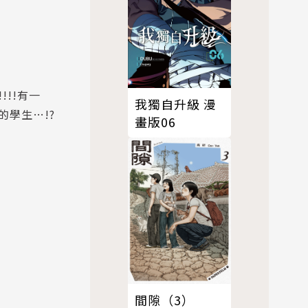
!!有一
我獨自升級 漫
學生…!?
畫版06
間隙（3）