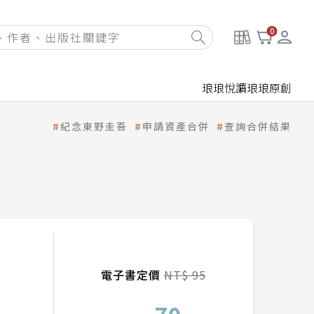
0
琅琅悅讀
琅琅原創
紀念東野圭吾
申請資產合併
查詢合併結果
電子書定價
NT$ 95