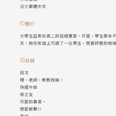
語言
繁體中文
簡介
大學生亞希在高二的班級實習。可是，學生根本不
天，她在街道上巧遇了一位男生，想要紓壓的她接
目錄
目次
喂，老師，教教我嘛。
快遞牛郎
夜之友
可愛的暴君。
戀愛衝擊!!
奥付