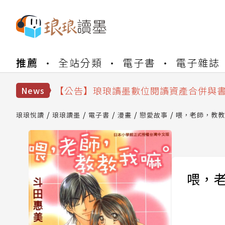
【公告】琅琅書店服務升級重要說明及
推薦
全站分類
電子書
電子雜誌
【公告】因 Readmoo 讀墨系統維護
【公告】琅琅讀墨數位閱讀資產合併與
【公告】琅琅讀墨書櫃開通常見問題
News
【公告】琅琅讀墨 3 分鐘完成書櫃開通
【公告】琅琅書店服務升級重要說明及
琅琅悅讀
琅琅讀墨
電子書
漫畫
戀愛故事
喂，老師，教教
【公告】因 Readmoo 讀墨系統維護
喂，