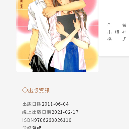
作 者
出 版 社
格 式
出版資訊
出版日期
2011-06-04
線上出版日期
2021-02-17
ISBN
9786260026110
分級
普級