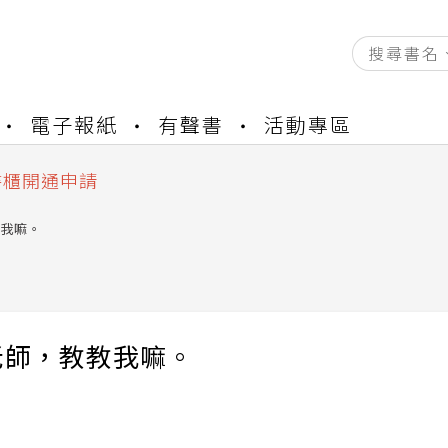
資產合併結果查詢
電子報紙
有聲書
活動專區
中，本站同步暫停部分閱讀服務
書櫃開通申請
與資產合併申請圖文教學
資產合併結果查詢
我嘛。
中，本站同步暫停部分閱讀服務
老師，教教我嘛。