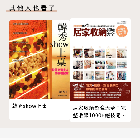
其他人也看了
薄荷香酥花枝
煎烤沙朗牛排佐酒醋番茄
清蒸魚排佐白酒奶油醬汁
白酒煨海鮮
紅酒燉牛尾
蒜辣奶油蝦
蘋果酒燉豬排
香煎干貝佐白酒沙巴雍
焗烤培根茄子
檸檬薄荷櫛瓜
白酒醋西洋芹
這樣做，更好吃！蔬菜前處理
韓秀show上桌
居家收納超強大全：完
鼠尾草松子南瓜
整收錄1000+絕技隨時
酥裹白花椰沙拉
解決各種收納問題的家
庭常備書
西西里燉蔬菜
法式洋蔥湯