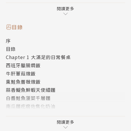
食指大動的私房料理，
從日常家常便飯、周末野餐輕食、精緻豐盛的排餐、開
閱讀更多
胃菜湯品、
手作幸福甜點、節慶華麗大餐、 家庭團圓年菜等，
目錄
不管中式、西式、義式或無國界料理，小廚娘Olivia教
序
您美味上桌。
目錄
廚房新手、煮夫／煮婦、小家庭、愛煮一族必學！
Chapter 1 大滿足的日常餐桌
西班牙臘腸燜飯
牛肝蕈菇燉飯
熏鮭魚薔薇燉飯
蒜香鯷魚鮮蝦天使細麵
白醬鮭魚菠菜千層麵
南瓜麵疙瘩佐焦化奶油
白酒蛤蜊義大利麵
波隆那肉醬義大利寬扁麵
閱讀更多
明太子白醬義大利麵