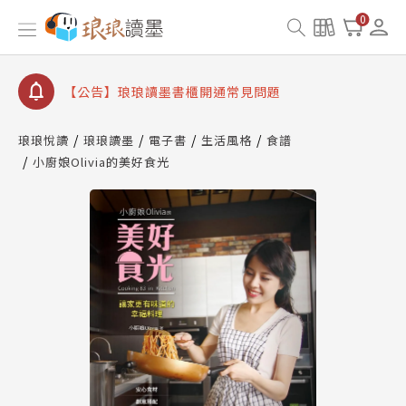
【公告】因 Readmoo 讀墨系統維護中，本站同步暫
0
停部分閱讀服務
【公告】琅琅讀墨數位閱讀資產合併與書櫃開通申請
【公告】琅琅讀墨書櫃開通常見問題
【公告】琅琅讀墨 3 分鐘完成書櫃開通與資產合併申
請圖文教學
琅琅悅讀
琅琅讀墨
電子書
生活風格
食譜
【公告】琅琅書店服務升級重要說明及資產合併結果
小廚娘Olivia的美好食光
查詢
【公告】因 Readmoo 讀墨系統維護中，本站同步暫
停部分閱讀服務