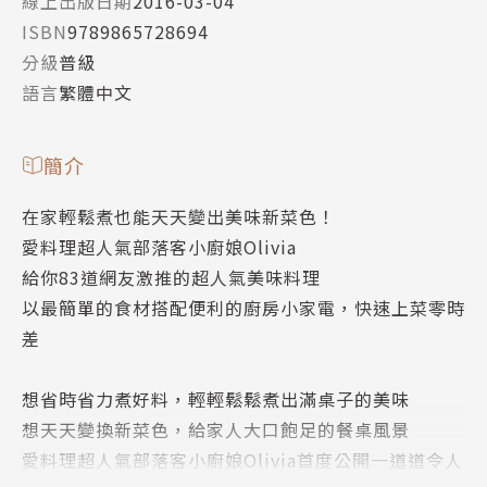
線上出版日期
2016-03-04
ISBN
9789865728694
分級
普級
語言
繁體中文
簡介
在家輕鬆煮也能天天變出美味新菜色！
愛料理超人氣部落客小廚娘Olivia
給你83道網友激推的超人氣美味料理
以最簡單的食材搭配便利的廚房小家電，快速上菜零時
差
想省時省力煮好料，輕輕鬆鬆煮出滿桌子的美味
想天天變換新菜色，給家人大口飽足的餐桌風景
愛料理超人氣部落客小廚娘Olivia首度公開一道道令人