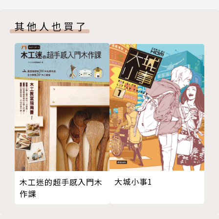
干貝蘆筍義大利麵
其他人也買了
原來義大利麵好多、好好玩
鮮蝦芒果酪梨沙拉
馬鈴薯蛋沙拉
庫克太太三明治
西班牙烘蛋
BLT 三明治
法式培根雞蛋鹹派
瑞可達乳酪煎餅
瑞可達乳酪
莎莎醬牛肉漢堡
番茄酪梨莎莎醬
義式臘腸薄餅披薩
大城小事1
木工迷的超手感入門木
Chapter 2 調製浪漫的小情調
作課
義大利香料雞腿排
鮭魚佐酸豆檸檬奶油醬汁