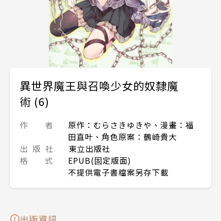
異世界魔王與召喚少女的奴隸魔
術 (6)
作 者
原作：むらさきゆきや、漫畫：福
田直叶、角色原案：鶴崎貴大
出 版 社
東立出版社
格 式
EPUB(固定版面)
不提供電子書檔案另存下載
出版資訊