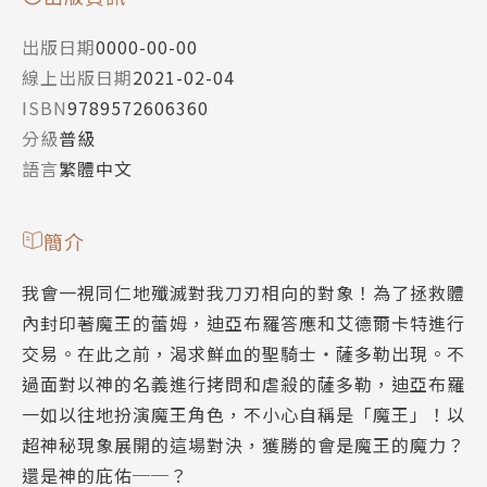
出版日期
0000-00-00
線上出版日期
2021-02-04
ISBN
9789572606360
分級
普級
語言
繁體中文
簡介
我會一視同仁地殲滅對我刀刃相向的對象！為了拯救體
內封印著魔王的蕾姆，迪亞布羅答應和艾德爾卡特進行
交易。在此之前，渴求鮮血的聖騎士‧薩多勒出現。不
過面對以神的名義進行拷問和虐殺的薩多勒，迪亞布羅
一如以往地扮演魔王角色，不小心自稱是「魔王」！以
超神秘現象展開的這場對決，獲勝的會是魔王的魔力？
還是神的庇佑──？