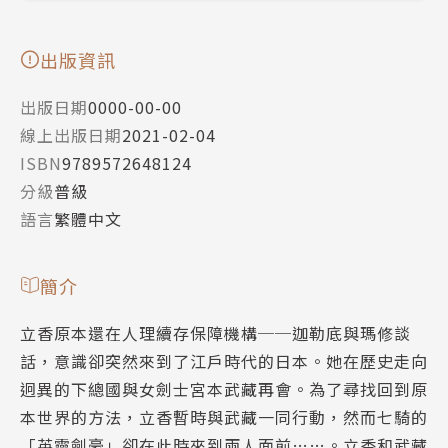
出版資訊
出版日期
0000-00-00
線上出版日期
2021-02-04
ISBN
9789572648124
分級
普級
語言
繁體中文
簡介
立香原本還在人理續存保障機構──迦勒底與瑪修談
話，意識卻突然來到了江戶時代的日本。她在歷史走向
迥異的下總國與女劍士宮本武藏再會。為了尋找回到原
本世界的方法，立香暫時與武藏一同行動，然而七騎的
「英靈劍豪」卻在此時來到兩人面前……。立香和武藏