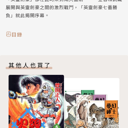
展開與英靈劍豪之間的激烈戰鬥，「英靈劍豪七番勝
負」就此揭開序幕。
目錄
其他人也買了