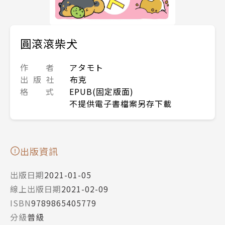
圓滾滾柴犬
作 者
アタモト
出 版 社
布克
格 式
EPUB(固定版面)
不提供電子書檔案另存下載
出版資訊
出版日期
2021-01-05
線上出版日期
2021-02-09
ISBN
9789865405779
分級
普級