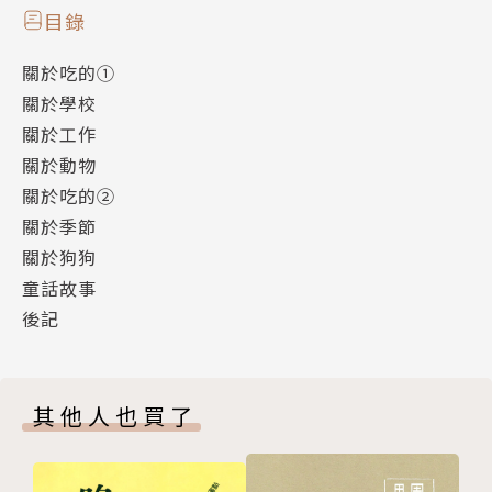
山田博士發現的古靈精怪全新物種
目錄
♪ ((((( 圓 滾 滾 柴 犬 ))))) ♪
關於吃的①
關於學校
【圓滾滾柴犬使用說明書】
關於工作
★有各種尺寸
關於動物
大致介於1毫米至50公分之間。
關於吃的②
★是外形神似酒桶的珍奇新物種
關於季節
★有著圓滾滾的肚子
關於狗狗
★鬆緩軟Q又超級可愛
童話故事
★個性調皮愛搗蛋
後記
★好奇心旺盛
★偶爾無厘頭
★一有不開心，臉上立刻大寫著不高興。
其他人也買了
★一遞上食物，馬上看得到牠的高興。
總而言之