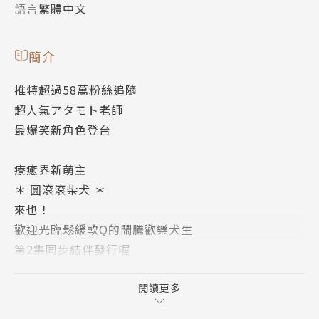
語言
繁體中文
簡介
推特超過58萬粉絲追隨
超人氣アタモト老師
最爆笑新角色登台
療癒界新萌主
＊ 圓滾滾柴犬 ＊
來也！
歡迎光臨鬆緩軟Q的鬧騰歡樂犬生
第2集同步結伴發行喔
閱讀更多
為各位隆重介紹