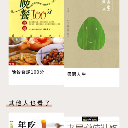
只要充滿愛的守護關照牠，就可以了喔。
歡迎大家一起加入有圓滾滾柴犬的優閒歡樂小日子！
Let's enjoy TARUSHIBA's life！
作者簡介
アタモト
ATAMOTO
晚餐食譜100分
果園人生
插畫家，漫畫藝術家，主要在網路上發表作品。
擅長用可愛的動物為創作題材。
譯者簡介
其他人也看了
高雅溎
東吳大學日文系畢。