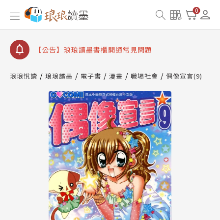
【公告】琅琅書店服務升級重要說明及資產合併結果
0
查詢
【公告】琅琅讀墨數位閱讀資產合併與書櫃開通申請
【公告】琅琅讀墨書櫃開通常見問題
【公告】琅琅讀墨 3 分鐘完成書櫃開通與資產合併申
請圖文教學
琅琅悅讀
琅琅讀墨
電子書
漫畫
職場社會
偶像宣言(9)
【公告】琅琅書店服務升級重要說明及資產合併結果
查詢
【公告】琅琅讀墨數位閱讀資產合併與書櫃開通申請