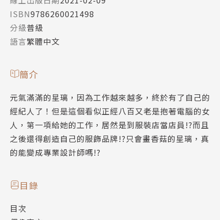
ISBN
9786260021498
分級
普級
語言
繁體中文
簡介
元氣滿滿的星璃，因為工作越來越多，終於有了自己的
經紀人了！但是這個看似正經八百又老是抱著電腦的女
人，第一項給她的工作，居然是到服裝店當店員!?而且
之後還得創造自己的服飾品牌!?只會畫香菇的星璃，真
的能變成專業設計師嗎!?
目錄
目次