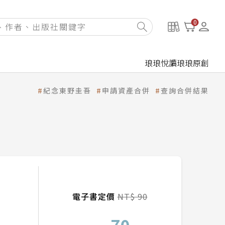
0
琅琅悅讀
琅琅原創
紀念東野圭吾
申請資產合併
查詢合併結果
電子書定價
NT$ 90