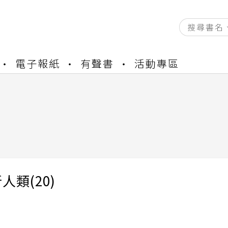
資產合併結果查詢
電子報紙
有聲書
活動專區
書櫃開通申請
與資產合併申請圖文教學
資產合併結果查詢
書櫃開通申請
人類(20)