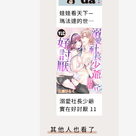
娃娃看天下—
瑪法達的世界
（1）【瑪法達
降落地球60週
年紀念版】
溺愛社長少爺
實在好討厭 11
其他人也看了