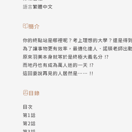
語言
繁體中文
簡介
你的終點站是哪裡呢？考上理想的大學？還是得到限
為了讓事物更有效率，最適化達人．諾頓老師出
原來羽美本身就等於是終極大義名分 !?
而地丹也有成為萬人迷的一天 !?
這回要說再見的人居然是…… !!
目錄
目次
第1話
第2話
第3話