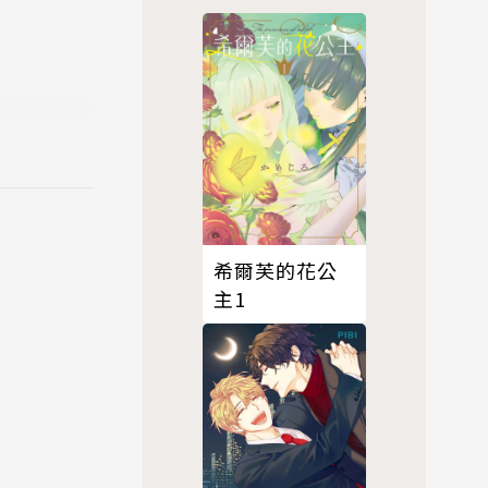
希爾芙的花公
主1