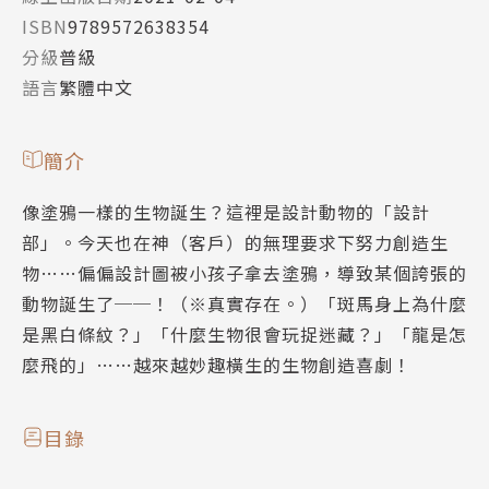
ISBN
9789572638354
分級
普級
語言
繁體中文
簡介
像塗鴉一樣的生物誕生？這裡是設計動物的「設計
部」。今天也在神（客戶）的無理要求下努力創造生
物……偏偏設計圖被小孩子拿去塗鴉，導致某個誇張的
動物誕生了──！（※真實存在。）「斑馬身上為什麼
是黑白條紋？」「什麼生物很會玩捉迷藏？」「龍是怎
麼飛的」……越來越妙趣橫生的生物創造喜劇！
目錄