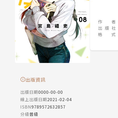
作 者
出 版 社
格 式
出版資訊
出版日期
0000-00-00
線上出版日期
2021-02-04
ISBN
9789572632857
分級
普級