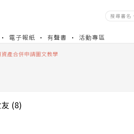
資產合併結果查詢
電子報紙
有聲書
活動專區
書櫃開通申請
與資產合併申請圖文教學
資產合併結果查詢
書櫃開通申請
 (8)