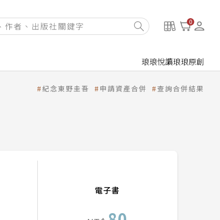
0
琅琅悅讀
琅琅原創
紀念東野圭吾
申請資產合併
查詢合併結果
電子書
80