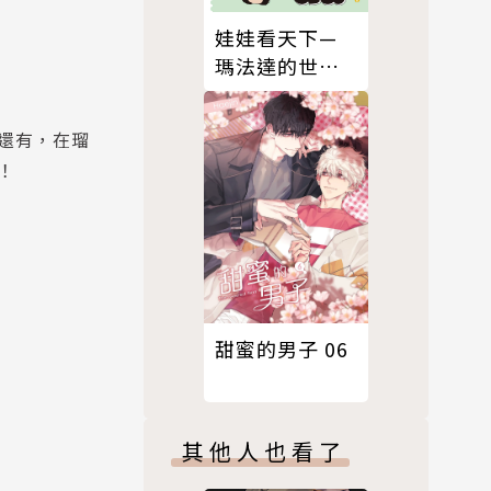
娃娃看天下—
瑪法達的世界
（2）【瑪法達
降落地球60週
還有，在瑠
年紀念版】
！
甜蜜的男子 06
其他人也看了