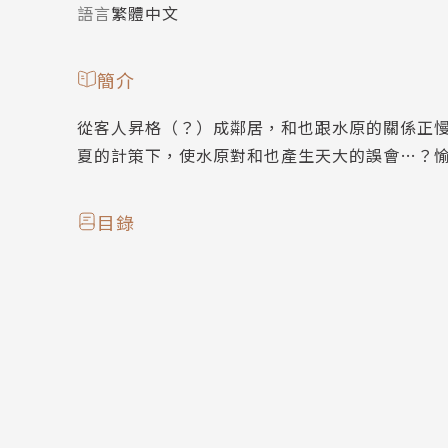
語言
繁體中文
簡介
從客人昇格（？）成鄰居，和也跟水原的關係正
夏的計策下，使水原對和也產生天大的誤會…？
目錄