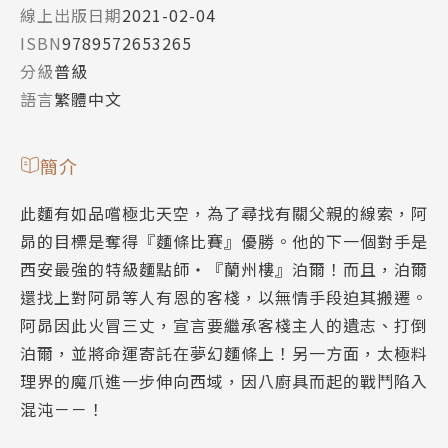
線上出版日期
2021-02-04
ISBN
9789572653265
分級
普級
語言
繁體中文
簡介
此麵有如品嚐極北天空，為了尋找有關父親的線索，阿
昴的目標是奪得『麵條比賽』優勝。他的下一個對手是
西安最強的特級麵點師‧『蘭州樓』泊爾！而且，泊爾
還找上對阿昴等人有恩的客棧，以無情手段迫其搬遷。
阿昴因此火冒三丈，宣言要繼承客棧主人的遺志、打倒
泊爾，並將命運寄託在夢幻麵條上！另一方面，太極料
理界的魔爪進一步伸向西域，因八廚具而起的戰鬥陷入
混沌－－！