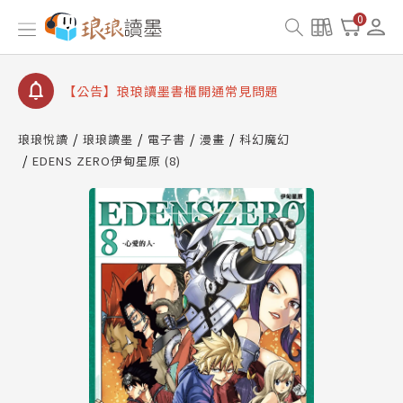
【公告】8/10、8/13 行動網路降速演練提醒
0
【公告】琅琅讀墨數位閱讀資產合併與書櫃開通申請
【公告】琅琅讀墨書櫃開通常見問題
【公告】琅琅讀墨 3 分鐘完成書櫃開通與資產合併申
請圖文教學
琅琅悅讀
琅琅讀墨
電子書
漫畫
科幻魔幻
【公告】琅琅書店服務升級重要說明及資產合併結果
EDENS ZERO伊甸星原 (8)
查詢
【公告】8/10、8/13 行動網路降速演練提醒