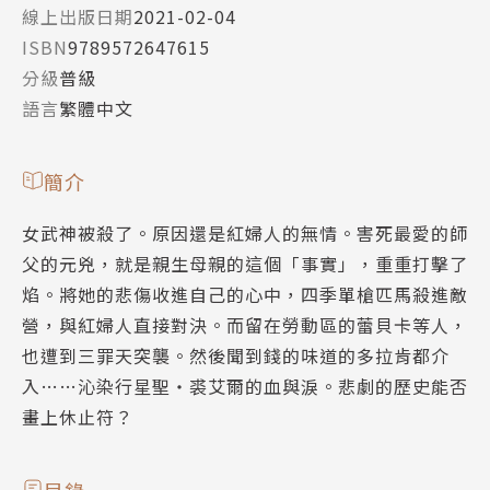
線上出版日期
2021-02-04
ISBN
9789572647615
分級
普級
語言
繁體中文
簡介
女武神被殺了。原因還是紅婦人的無情。害死最愛的師
父的元兇，就是親生母親的這個「事實」，重重打擊了
焰。將她的悲傷收進自己的心中，四季單槍匹馬殺進敵
營，與紅婦人直接對決。而留在勞動區的蕾貝卡等人，
也遭到三罪天突襲。然後聞到錢的味道的多拉肯都介
入……沁染行星聖‧裘艾爾的血與淚。悲劇的歷史能否
畫上休止符？
目錄