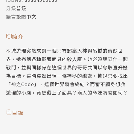
分級
普級
語言
繁體中文
簡介
本城遊理突然來到一個只有超高大樓與吊橋的奇妙世
界，還遇到各種戴著面具的殺人魔。她必須與同伴一起
戰鬥，並與同樣身在這個世界的哥哥共同以奪取直升機
為目標。這時突然出現一條神秘的線索，據說只要找出
「神之Code」，這個世界將會終結？而奮不顧身想救
遊理的小瀨，竟然戴上了面具？兩人的命運將會如何？
目錄