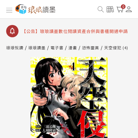
【公告】琅琅書店服務升級重要說明及資產合併結果
0
查詢
【公告】因 Readmoo 讀墨系統維護中，本站同步暫
停部分閱讀服務
【公告】琅琅讀墨數位閱讀資產合併與書櫃開通申請
【公告】琅琅讀墨書櫃開通常見問題
琅琅悅讀
琅琅讀墨
電子書
漫畫
恐怖靈異
天空侵犯 (4)
【公告】琅琅讀墨 3 分鐘完成書櫃開通與資產合併申
請圖文教學
【公告】琅琅書店服務升級重要說明及資產合併結果
查詢
【公告】因 Readmoo 讀墨系統維護中，本站同步暫
停部分閱讀服務