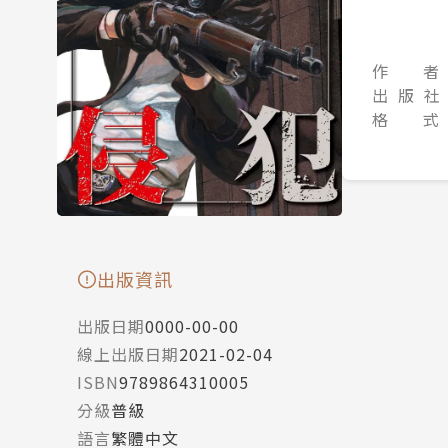
作 者
出 版 社
格 式
出版資訊
出版日期
0000-00-00
線上出版日期
2021-02-04
ISBN
9789864310005
分級
普級
語言
繁體中文