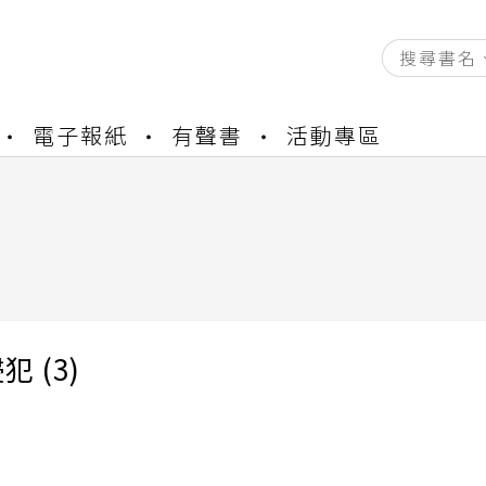
電子報紙
有聲書
活動專區
資產合併結果查詢
書櫃開通申請
與資產合併申請圖文教學
資產合併結果查詢
書櫃開通申請
 (3)