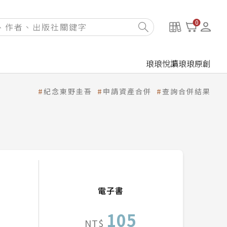
0
琅琅悅讀
琅琅原創
紀念東野圭吾
申請資產合併
查詢合併結果
電子書
105
NT$