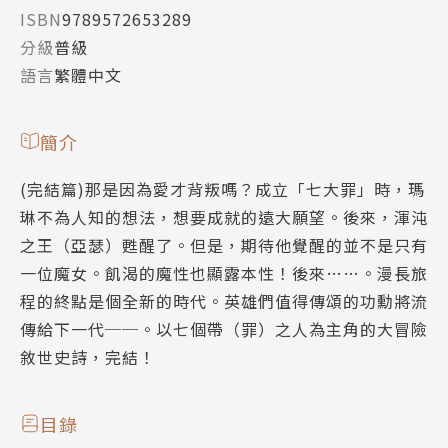
ISBN
9789572653289
分級
普級
語言
繁體中文
簡介
(完結篇)那是因為愛才背叛嗎？成立「七大罪」時，瑪
琳不為人知的想法，想要成就的遠大願望。後來，渾沌
之王（亞瑟）甦醒了。但是，期待他覺醒的並不是只有
一位魔女。飢渴的魔性也顯露本性！後來……。漫長旅
程的終點是個全新的時代。英雄們值得傳頌的功勳將流
傳給下一代──。以七個帶（罪）之人為主角的大冒險
敘世史詩，完結！
目錄