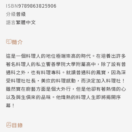
ISBN
9789863825906
分級
普級
語言
繁體中文
簡介
這是一個料理人的地位極端崇高的時代。在培養出許多
著名料理人的私立饗善學院大學附屬高中，除了設有普
通科之外，也有料理專科。就讀普通科的鳳寶，因為深
受料理社社長‧美炊的料理感動，而決定加入料理社！
雖然寶在廚藝方面是個大外行，但是他卻有著熱情的心
以及與生俱來的品味。他熾熱的料理人生即將揭開序
幕！
目錄