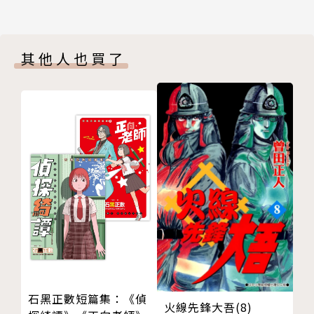
其他人也買了
石黑正數短篇集：《偵
火線先鋒大吾(8)