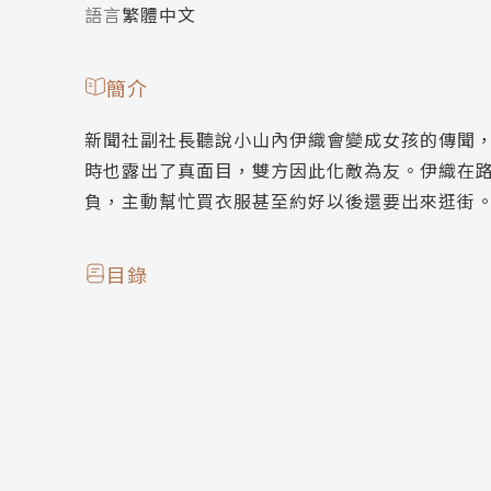
語言
繁體中文
簡介
新聞社副社長聽說小山內伊織會變成女孩的傳聞
時也露出了真面目，雙方因此化敵為友。伊織在
負，主動幫忙買衣服甚至約好以後還要出來逛街
目錄