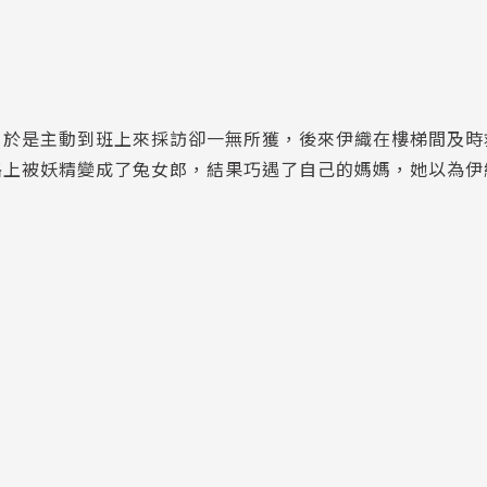
，於是主動到班上來採訪卻一無所獲，後來伊織在樓梯間及時
路上被妖精變成了兔女郎，結果巧遇了自己的媽媽，她以為伊
。