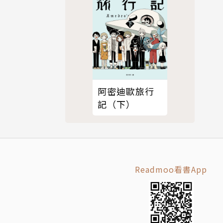
阿密迪歐旅行
記（下）
Readmoo看書App