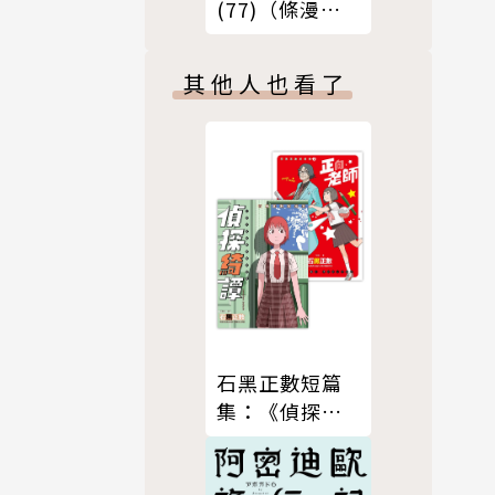
(77)（條漫
版）
其他人也看了
石黑正數短篇
集：《偵探綺
譚》《正向老
師》