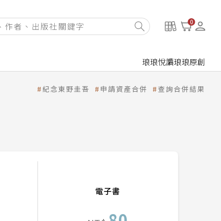
0
琅琅悅讀
琅琅原創
紀念東野圭吾
申請資產合併
查詢合併結果
電子書
80