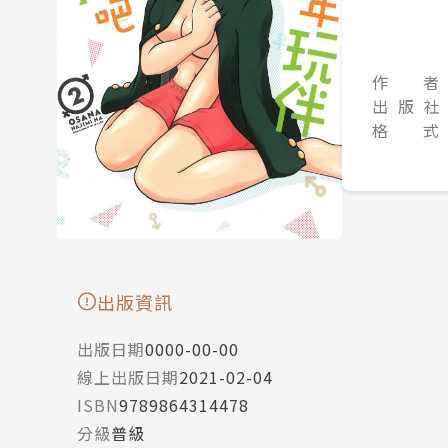
作 者
出 版 社
格 式
出版資訊
出版日期
0000-00-00
線上出版日期
2021-02-04
ISBN
9789864314478
分級
普級