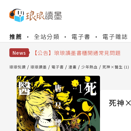
【公告】琅琅書店服務升級重要說明及
推薦
全站分類
電子書
電子雜誌
【公告】琅琅讀墨數位閱讀資產合併與
【公告】琅琅讀墨書櫃開通常見問題
【公告】琅琅讀墨 3 分鐘完成書櫃開通
News
【公告】琅琅書店服務升級重要說明及
【公告】琅琅讀墨數位閱讀資產合併與
琅琅悅讀
琅琅讀墨
電子書
漫畫
少年熱血
死神×醫生 (1)
死神×