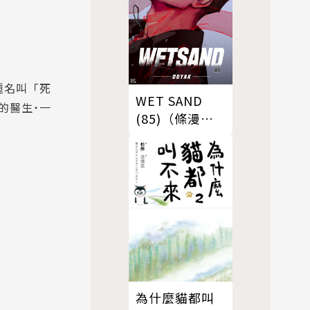
種名叫「死
WET SAND
的醫生˙一
(85)（條漫
版）
為什麼貓都叫