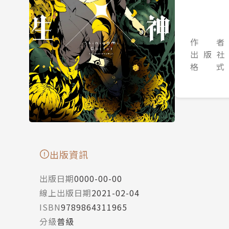
作 者
出 版 社
格 式
出版資訊
出版日期
0000-00-00
線上出版日期
2021-02-04
ISBN
9789864311965
分級
普級