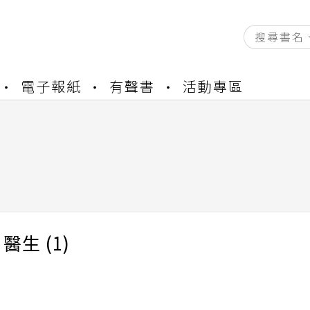
資產合併結果查詢
電子報紙
有聲書
活動專區
書櫃開通申請
與資產合併申請圖文教學
資產合併結果查詢
書櫃開通申請
醫生 (1)