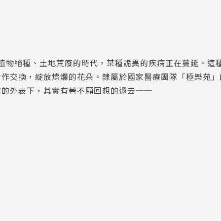
在這植物絕種、土地荒廢的時代，某種詭異的疾病正在蔓延。這
作交換，綻放燦爛的花朵。隸屬於國家醫療團隊「極樂苑」
唐的外表下，其實有著不願回想的過去──