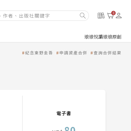
0
琅琅悅讀
琅琅原創
紀念東野圭吾
申請資產合併
查詢合併結果
電子書
80