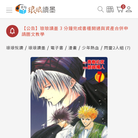
【公告】琅琅讀墨數位閱讀資產合併與書櫃開通申請
0
【公告】琅琅讀墨書櫃開通常見問題
【公告】琅琅讀墨 3 分鐘完成書櫃開通與資產合併申
請圖文教學
【公告】琅琅書店服務升級重要說明及資產合併結果
查詢
琅琅悅讀
琅琅讀墨
電子書
漫畫
少年熱血
閃靈2人組 (7)
【公告】琅琅讀墨數位閱讀資產合併與書櫃開通申請