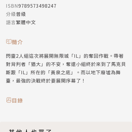
ISBN
9789573498247
分級
普級
語言
繁體中文
簡介
閃靈2人組這次將展開無限城「IL」的奪回作戰。帶著
對背判者「猶大」的不安，奪還小組終於來到了馬克貝
斯跟「IL」所在的「黃泉之底」。而以地下廢墟為舞
臺，最強的決戰終於要展開序幕了！
目錄
其他人也買了