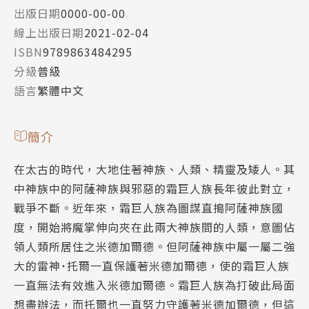
出版日期
0000-00-00
線上出版日期
2021-02-04
ISBN
9789863484295
分級
普級
語言
繁體中文
簡介
在太古的時代，大地住著神族、人類、精靈及矮人。其
中神族中的阿薩神族與邪惡的霜巨人族長年彼此對立，
戰爭不斷。近年來，霜巨人族為圖謀直搗阿薩神族國
度，開始將魔掌伸向夾在此兩大神族間的人類，意圖佔
領人類所居住之米德加爾德。但阿薩神族中屬一屬二強
大的雷神˙托爾一直保護著米德加爾德，使的霜巨人族
一直無法有效進入米德加爾德。霜巨人族為打破此局面
想盡辦法，而托爾也一直努力守護著米德加爾德，但這