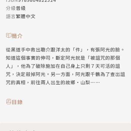
分級
普級
語言
繁體中文
簡介
從黑道手中救出聰介跟洋太的「件」，有張阿光的臉。
知道這個事實的伸司，斷定阿光就是「被詛咒的那個
人」，他為了破除施加在自己身上只剩７天可活的詛
咒，決定殺掉阿光。另一方面，阿光跟千鶴為了查出詛
咒的真相，前往兩人出生的故鄉‧山梨……
目錄