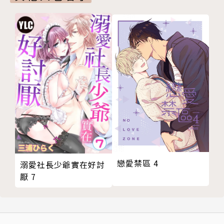
戀愛禁區 4
溺愛社長少爺實在好討
厭 7