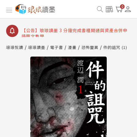
【公告】琅琅讀墨數位閱讀資產合併與書櫃開通申請
0
【公告】琅琅讀墨書櫃開通常見問題
【公告】琅琅讀墨 3 分鐘完成書櫃開通與資產合併申
請圖文教學
【公告】琅琅書店服務升級重要說明及資產合併結果
查詢
琅琅悅讀
琅琅讀墨
電子書
漫畫
恐怖靈異
件的詛咒 (1)
【公告】琅琅讀墨數位閱讀資產合併與書櫃開通申請