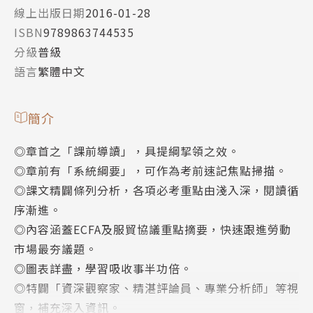
線上出版日期
2016-01-28
ISBN
9789863744535
分級
普級
語言
繁體中文
簡介
◎章首之「課前導讀」，具提綱挈領之效。
◎章前有「系統綱要」，可作為考前速記焦點掃描。
◎課文精闢條列分析，各項必考重點由淺入深，閱讀循
序漸進。
◎內容涵蓋ECFA及服貿協議重點摘要，快速跟進勞動
市場最夯議題。
◎圖表詳盡，學習吸收事半功倍。
◎特闢「資深觀察家、精湛評論員、專業分析師」等視
窗，補充深入資訊。