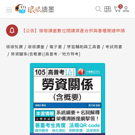
查詢
0
【公告】因 Readmoo 讀墨系統維護中，本站同步暫
停部分閱讀服務
【公告】琅琅讀墨數位閱讀資產合併與書櫃開通申請
【公告】琅琅讀墨書櫃開通常見問題
【公告】琅琅讀墨 3 分鐘完成書櫃開通與資產合併申
琅琅悅讀
琅琅讀墨
電子書
學習輔助與工具書
考試用書
請圖文教學
勞資關係(含概要)[高普考╱地方特考]
【公告】琅琅書店服務升級重要說明及資產合併結果
查詢
【公告】因 Readmoo 讀墨系統維護中，本站同步暫
停部分閱讀服務