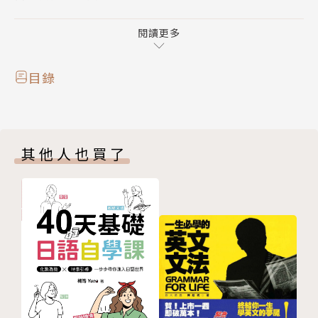
◎「名詞解釋」精闢說明，掌握高分關鍵。
◎完整收錄最新相關法規條文，供讀者隨時查閱。
閱讀更多
◎歷屆試題彙編並附索引以利考查，指引讀者掌握考情
趨勢及讀書方向。
目錄
◎命題頻出度標示常考重點，學習更有效率。
本書特邀全國勞資關係權威學者，針對高考、普考、地
其他人也買了
方三等申論題型考試精心編寫，內容涵蓋理論與實務，
務使讀者在競爭激烈的考場上，不僅破題正確，更可答
得漂亮完整，以爭取最高分數為目的。
善用本書，必可笑傲考場，金榜題名！