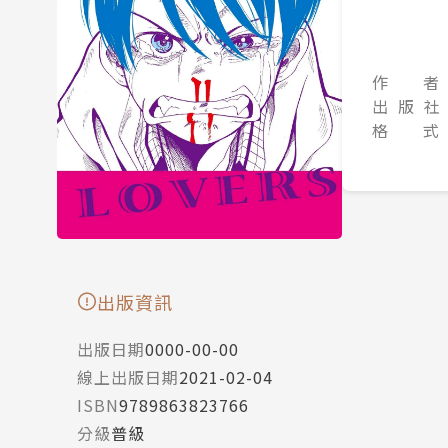
作 者
出 版 社
格 式
出版資訊
出版日期
0000-00-00
線上出版日期
2021-02-04
ISBN
9789863823766
分級
普級