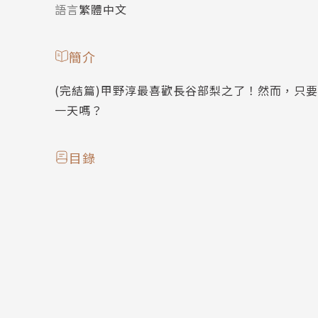
語言
繁體中文
簡介
(完結篇)甲野淳最喜歡長谷部梨之了！然而，只
一天嗎？
目錄