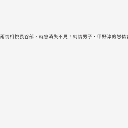
要兩情相悅長谷部，就會消失不見！純情男子‧甲野淳的戀情