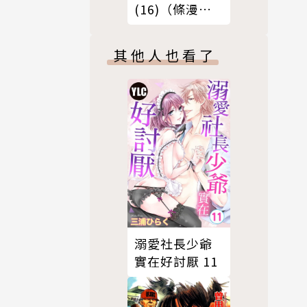
(16)（條漫
版）
其他人也看了
溺愛社長少爺
實在好討厭 11