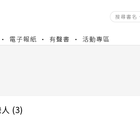
電子報紙
有聲書
活動專區
資產合併結果查詢
書櫃開通申請
與資產合併申請圖文教學
資產合併結果查詢
書櫃開通申請
 (3)