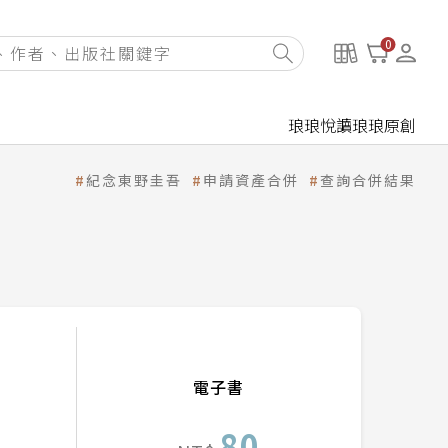
0
琅琅悅讀
琅琅原創
紀念東野圭吾
申請資產合併
查詢合併結果
電子書
80