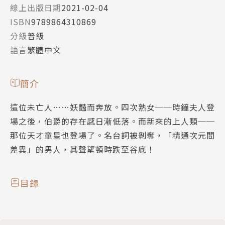
線上出版日期
2021-02-04
ISBN
9789864310869
分級
普級
語言
繁體中文
簡介
這位未亡人……妖豔而奔放。四次熟女──時鐘夫人登
場之後，伯爵的存在感日漸低落。而新來的上人類──
那位天才童星也登場了。名台詞被剝奪，「精通次元間
差異」的男人，其聲望頓時跌至谷底！
目錄