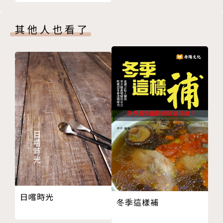
海帶鮮粥
山藥南瓜粥
其他人也看了
魚肚粥
蕎麥海鮮麵
番茄牛肉麵
金針冬粉
南瓜米粉
雙花菜燉馬鈴薯
Chapter3 養生甜點
松子小米粥
百合紅棗枸杞湯
南北杏燉木瓜
茯苓蓮子甜湯
桂圓紫米粥
日嚐時光
冬季這樣補
南瓜燕麥粥
黑芝麻核桃粥