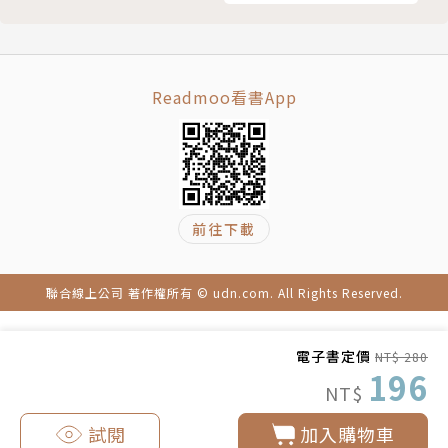
川貝燉雪梨
杏仁豆腐
桂花白果銀耳湯
Readmoo看書App
Chapter4 健康茶飲
紅薏仁水
紅豆水
黑豆茶
黃耆枸杞紅棗茶
前往下載
黑糖薑母茶
澎大海紅棗茶
聯合線上公司 著作權所有 © udn.com. All Rights Reserved.
柿餅羅漢果茶
明目降壓茶
枸杞菊花茶
電子書定價
NT$ 280
196
黑棗茶
NT$
試閱
加入購物車