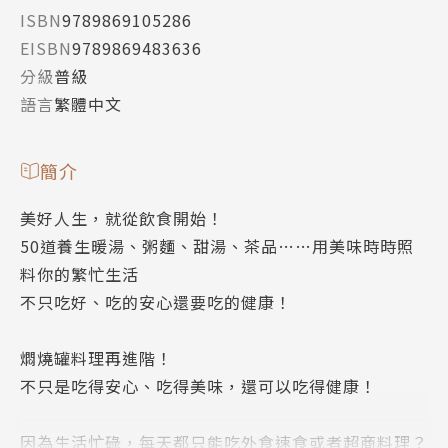
ISBN
9789869105286
EISBN
9789869483636
分級
普級
語言
繁體中文
簡介
美好人生，就從飲食開始！
50道養生暖湯、粥麵、甜湯、茶品……用美味時時照
料你的繁忙生活
不只吃好、吃的安心還要吃的健康！
燜燒罐料理再進階！
不只是吃得安心、吃得美味，還可以吃得健康！
因為生活忙碌，每天都只能吃外食速食或者超商料理？