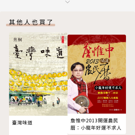
蜆仔湯
當歸羊肉湯
其他人也買了
麻油蛋花湯
排骨紅棗柿餅湯
青木瓜排骨湯
冬瓜蛤蠣湯
蔬菜巫婆湯
竹笙雞湯
Chapter2 飽足麵粥
羊肉片粥
麻油麵線
山藥排骨粥
百菇粥
地瓜粥
詹惟中2013開運農民
臺灣味道
菠菜糙米粥
曆：小龍年好運不求人
牛肉糙米粥