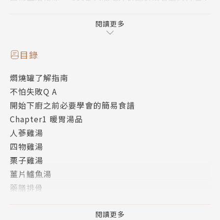
長期下來，被小病痛纏身，睡眠不足、血氣不順，
包包裡永遠都有不同的藥罐跟每天拚命補充健康食品？
閱讀更多
其實，只要平日吃的健康，就是最好的基礎保養。
目錄
行動小廚房第二彈《燜燒罐的養生指南》，
燜燒罐了解指南
將長輩們口耳相傳的養生料理帶入燜燒罐中！
不怕失敗Q A
開始下廚之前必要學會的簡易食譜
養生料理不見得是難以下嚥的苦澀食材，許多當令食材
Chapter1 暖胃湯品
更是新鮮美味的基礎養生食材！
人蔘雞湯
有了這一本，發現日常調理照料身體，沒想像中這麼
四物雞湯
難！
栗子雞湯
薑片鱸魚湯
藥膳排骨
杜仲豬心湯
蒜頭雞湯
閱讀更多