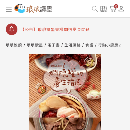
【公告】因 Readmoo 讀墨系統維護中，本站同步暫
0
停部分閱讀服務
【公告】琅琅讀墨數位閱讀資產合併與書櫃開通申請
【公告】琅琅讀墨書櫃開通常見問題
【公告】琅琅讀墨 3 分鐘完成書櫃開通與資產合併申
請圖文教學
琅琅悅讀
琅琅讀墨
電子書
生活風格
食譜
行動小廚房2
【公告】琅琅書店服務升級重要說明及資產合併結果
查詢
【公告】因 Readmoo 讀墨系統維護中，本站同步暫
停部分閱讀服務