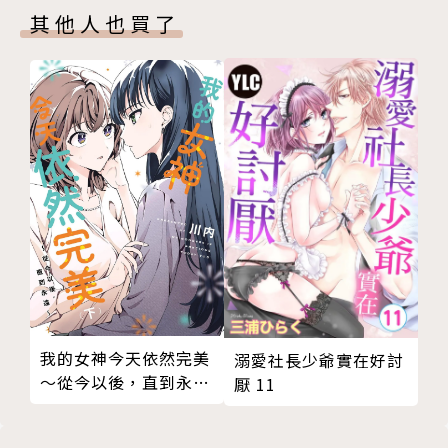
其他人也買了
我的女神今天依然完美
溺愛社長少爺實在好討
～從今以後，直到永遠
厭 11
～（下）(限制級)
（完）