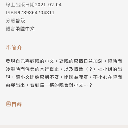
線上出版日期
2021-02-04
ISBN
9789864704811
分級
普級
語言
繁體中文
簡介
發現自己喜歡曉的小文。對曉的感情日益加深。曉時而
冷淡時而溫柔的言行舉止，以及情敵（？）桂小姐的出
現，讓小文開始感到不安。還因為寂寞，不小心在曉面
前哭出來。看到這一幕的曉會對小文…？
目錄