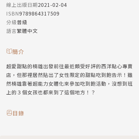
線上出版日期
2021-02-04
ISBN
9789864317509
分級
普級
語言
繁體中文
簡介
超愛甜點的楠雄出發前往最近頗受好評的西洋點心專賣
店，但那裡居然貼出了女性限定的甜點吃到飽告示！雖
然楠雄靠著超能力女體化來參加吃到飽活動，沒想到班
上的３個女孩也都來到了這個地方！？
目錄