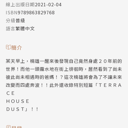
線上出版日期
2021-02-04
ISBN
9789863829768
分級
普級
語言
繁體中文
簡介
某天早上，楠雄一醒來後發現自己竟然身處２０年前的
世界！而他一頭霧水地在街上徘徊時，居然看到了尚未
彼此尚未相遇時的爸媽！？這次楠雄將會為了不讓未來
改變而四處奔波！！此外還收錄特別短篇「ＴＥＲＲＡ
ＣＥ
ＨＯＵＳＥ
ＤＵＳＴ」！！
目錄