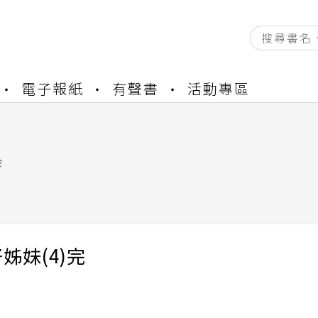
資產合併結果查詢
電子報紙
有聲書
活動專區
書櫃開通申請
與資產合併申請圖文教學
資產合併結果查詢
完
書櫃開通申請
姊妹(4)完