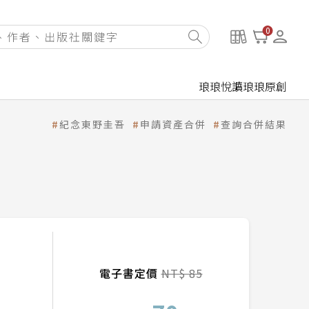
0
琅琅悅讀
琅琅原創
紀念東野圭吾
申請資產合併
查詢合併結果
電子書定價
NT$ 85