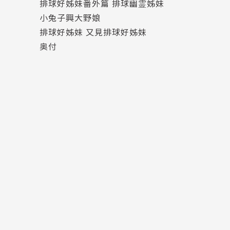
排球好姊妹番外篇 排球幽霊姊妹
小兔子興大野娘
排球好姊妹 又見排球好姊妹
奥付