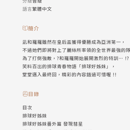
分級
普級
語言
繁體中文
簡介
凪和羅羅雖然在皇后盃獲得優勝成為亞洲第一，
不過她們即將對上了麗絲所率領的全世界最強的
為了打倒強敵，?和羅羅開始展開激烈的特訓… !?
笑料百出的排球青春物語「排球好姊妹」，
堂堂邁入最終回，精彩的內容錯過可惜喔 !!
目錄
目次
排球好姊妹
排球好姊妹番外篇 發現彗星