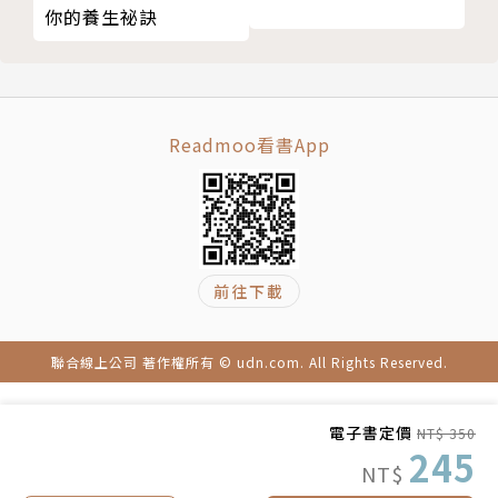
你的養生祕訣
手指節拍演奏
主要著作有《新版 失智症正確的對應、錯誤的對應》
不看歌詞唱歌
（日本評論社）、《失智症診療指南》（南江堂），合
文字主題接龍
著有《失智症預防專門士教材》（Media・careplu）
（失智症照護對策❹）不管被問幾次，儘量耐心回答
等。
Readmoo看書App
第4章 味覺訓練
維持味覺，享受生活之樂
譯者簡介
咀嚼體操
品嚐生菜
盧怡慧
（專欄）小心太過油膩的飲食習慣！清淡飲食、八分飽
前往下載
最好
台灣大學社會學系畢業、日本筑波大學老人心理學博
說說食物的味道
士。曾任近畿大學九州短期大學、品川介護福祉學校兼
聯合線上公司 著作權所有 © udn.com. All Rights Reserved.
品酒、飲茶的樂趣
任講師；老人養護、日照等機構志工。
（專欄）多吃魚類與蔬果，預防代謝症候群
閉上眼睛、細細品味
電子書定價
現居台北，長期觀察日本長照現狀、熟齡生活身心現
NT$ 350
245
挑戰沒有吃過的新食物
況，著重銀髮相關議題翻譯之餘，從事同步口譯、演講
NT$
（失智症照護對策❺）不剝奪飲食的樂趣