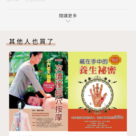
●生活情境設計，不費力就能持之以恆
不可偏重單一功能，五感綜合訓練最重要
●難度適中的遊戲練習，成就感激增
腳跟上提運動
閱讀更多
●自己就可練習，兩個人互動更溫馨
散步找變化： 找出三個不同的地方
●實用失智症資訊，照護更上手
交替使用 慣用手與非慣用手
其他人也買了
購物清單記憶遊戲
動感推薦
手指計數
每日一次回憶錄
王乃弘（弘道老人福利基金會董事長、光田綜合醫院院
用餐日記
長）
（專欄）每週清點一次冰箱，唱名所有內容物
李玉春（國立陽明大學跨專業長期照顧與管理碩士學位
猜猜現在幾點？
學程主任、前衛生福利部政務次長）
規劃行程
林依瑩（台灣公益團體自律聯盟秘書長）
競速折衣
周貞利（台灣失智症協會家屬聯誼會榮譽會長）
烹飪計劃
陳亮恭（臺北榮總高齡醫學中心主任）
（失智症照護對策❷）體貼、同理失智者的感受
湯麗玉（台灣失智症協會祕書長）
第2章 視覺訓練
賴德仁（台灣失智症協會理事長）
視覺資訊可以間接 促進腦部活性