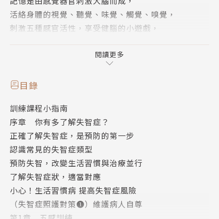
記憶是由感覺器官刺激大腦而成，
活絡身體的視覺、聽覺、味覺、觸覺、嗅覺，
刺激五種感官活性，享受健腦的小遊戲，
健忘、失智自然不會找上門。
閱讀更多
現在就開始！隨時隨地可練習！
日本失智症預防協會理事長、投入失智研究近三十年的
目錄
醫學博士浦上克哉，
訓練課程小指南
根據五感統合的研究，設計不受時地限制、隨時可做的
序章 你有多了解失智症？
日常活動，
正確了解失智症，是預防的第一步
不管是化妝、發簡訊、做菜、唱歌、數鈔票、折衣
認識常見的失智症類型
服……
預防失智，改變生活習慣與治療並行
這些簡單動作統統都能鍛練大腦、加強記憶。
了解失智症狀，適當對應
小心！生活習慣病 提高失智症風險
│精彩內容│
（失智症照護對策❶）維護病人自尊
●趣味圖解，秒懂五感健腦的艱深原理
第1章 五感訓練