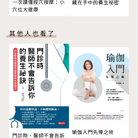
一次讀懂經穴按摩：小
藏在手中的養生祕密
眼球轉動體操
作者簡介
穴位大健康
讀專欄，找文字
（專欄）尋找差異、走迷宮，享受解謎遊戲的樂趣
浦上克哉
其他人也看了
使用辭典查閱成語
一週時尚計劃
日本鳥取大學醫學部教授
（專欄）裝扮自己，預防失智！ 有趣的美妝療法
日本失智症預防學會理事長
街景尋五色
月亮圓缺日曆
1988年取得鳥取大學醫學院研究所博士課程，2001年
（失智症照護對策❸）不剝奪能獨自完成事物的成就感
起擔任鳥取大學醫學系保健學科生體制御學講座・環境
第3章 聽覺訓練
保健學領域教授、日本失智症預防學會理事長、日本失
聽力衰退與溝通不良的 惡性循環
智症學會專科醫師等迄今。
早晨醒耳體操
猜猜聲音從哪裡來？
日本第一位投入失智症診療・預防的專家，基於多年來
聆聽不同硬幣的聲音
診療經驗，開發了認知功能檢查（健忘諮詢課程）。積
朗讀報刊上的文章
極推動社區失智症早期發現、早期治療等活動。
瑜伽入門先導之術
門診時，醫師不會告訴
（專欄）明明重聽，卻聽得見別人說自己壞話？