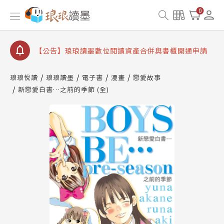
【公告】因 Readmoo 讀墨系統維護中，本站同步暫
0
停部分閱讀服務
【公告】琅琅讀墨數位閱讀資產合併與書櫃開通申請
【公告】琅琅讀墨書櫃開通常見問題
【公告】琅琅讀墨 3 分鐘完成書櫃開通與資產合併申
請圖文教學
琅琅悅讀
琅琅讀墨
電子書
漫畫
戀愛故事
【公告】琅琅書店服務升級重要說明及資產合併結果
新戀愛白書…之前的季節 (全)
查詢
【公告】因 Readmoo 讀墨系統維護中，本站同步暫
停部分閱讀服務