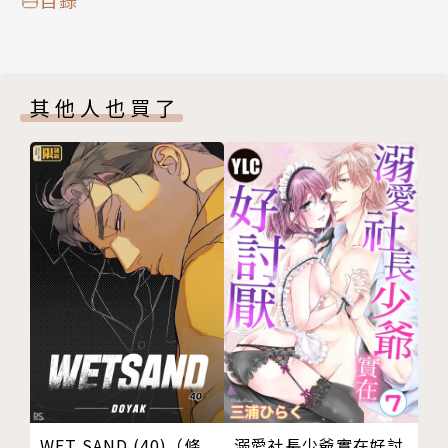
其他人也買了
溺愛社長少爺實在好討
WET SAND (40)（條