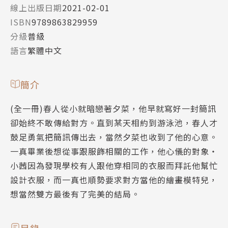
線上出版日期
2021-02-01
ISBN
9789863829959
分級
普級
語言
繁體中文
簡介
(全一冊)春人從小就暗戀著夕菜，他早就寫好一封簡訊
卻始終不敢傳給對方。直到某天相約到游泳池，春人才
鼓足勇氣把簡訊傳出去，當然夕菜也收到了他的心意。
一真畢業後想從事跟服飾相關的工作，他心儀的對象‧
小茜因為發現學校有人跟他穿相同的衣服而拜託他幫忙
設計衣服，而一真也順勢要求對方當他的繪畫模特兒，
想當然雙方最後有了完美的結局。
目錄