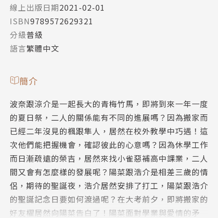
線上出版日期
2021-02-01
ISBN
9789572629321
分級
普級
語言
繁體中文
簡介
波奈跟涼介是一起長大的青梅竹馬，即將到來一年一度
的夏日祭，二人的關係能有不同的進展嗎？因為搬家而
已經二年沒見的楓跟隼人，居然在校外教學中巧遇！這
次他們能把握機會，確認彼此的心意嗎？因為休學工作
而日漸疏遠的榮吉，居然來找小雀惡補高中課業，二人
間又會有怎麼樣的發展呢？陽菜跟浩介是相差三歲的情
侶，期待的聖誕夜，浩介居然安排了打工，陽菜跟浩介
的聖誕記念日要如何渡過呢？在大考前夕，即將搬家的
好友櫂居然向陽菜告白了！陽菜面對學業與愛情的矛