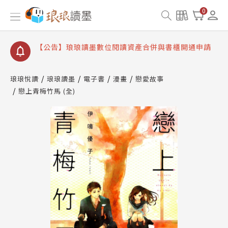
【公告】因 Readmoo 讀墨系統維護中，本站同步暫
0
停部分閱讀服務
【公告】琅琅讀墨數位閱讀資產合併與書櫃開通申請
【公告】琅琅讀墨書櫃開通常見問題
【公告】琅琅讀墨 3 分鐘完成書櫃開通與資產合併申
請圖文教學
琅琅悅讀
琅琅讀墨
電子書
漫畫
戀愛故事
【公告】琅琅書店服務升級重要說明及資產合併結果
戀上青梅竹馬 (全)
查詢
【公告】因 Readmoo 讀墨系統維護中，本站同步暫
停部分閱讀服務