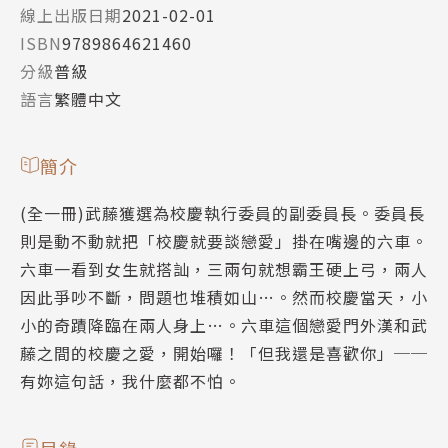
線上出版日期
2021-02-01
ISBN
9789864621460
分級
普級
語言
繁體中文
簡介
(全一冊)武藤獲選為校慶執行委員的副委員長。委員長
則是動不動就把「校慶就要談戀愛」掛在嘴邊的六車。
六車一看到女生就搭訕，三兩句就想霸王硬上弓，兩人
因此爭吵不斷，問題也堆積如山…。然而校慶當天，小
小的奇蹟降臨在兩人身上…。六車這個戀愛門外漢和武
藤之間的校慶之愛，開始囉！「但我還是喜歡你」──
有妳這句話，我什麼都不怕。
目錄