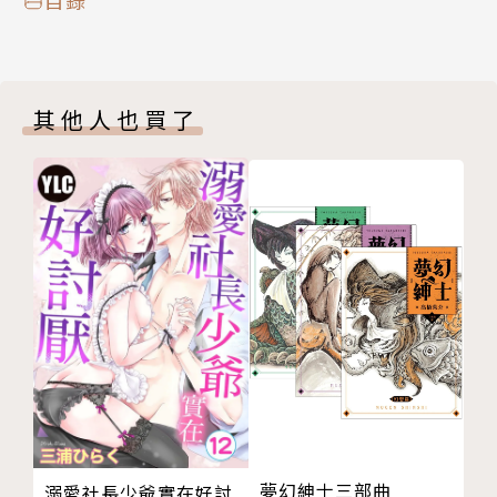
其他人也買了
夢幻紳士三部曲
溺愛社長少爺實在好討