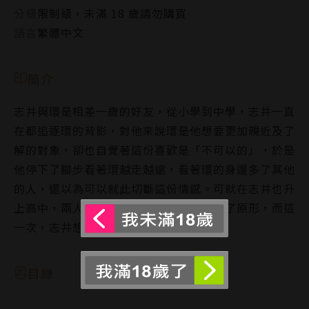
分級
限制級，未滿 18 歲請勿購買
語言
繁體中文
簡介
志井與環是相差一歲的好友，從小學到中學，志井一直
在都追逐環的背影，對他來說環是他想要更加親近及了
解的對象，卻也自覺著這份喜歡是「不可以的」，於是
他停下了腳步看著環越走越遠，看著環的身邊多了其他
的人，還以為可以就此切斷這份情感。可就在志井也升
上高中，兩人再次相會後，一切又被打回了原形，而這
一次，志井想主動爭取一個機會……
目錄