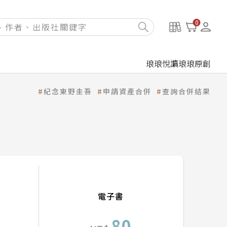
0
琅琅悅讀
琅琅原創
紀念東野圭吾
申請資產合併
查詢合併結果
電子書
80