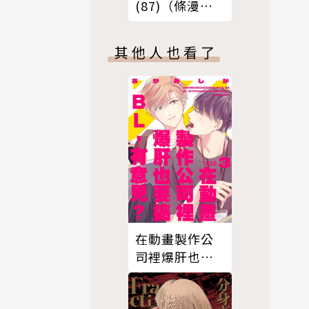
(87)（條漫
版）
其他人也看了
在動畫製作公
司裡爆肝也要
搞ＢＬ，有意
見？03