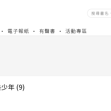
資產合併結果查詢
電子報紙
有聲書
活動專區
書櫃開通申請
與資產合併申請圖文教學
資產合併結果查詢
書櫃開通申請
少年 (9)