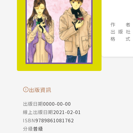
作 者
出 版 社
格 式
出版資訊
出版日期
0000-00-00
線上出版日期
2021-02-01
ISBN
9789861081762
分級
普級