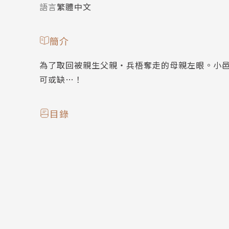
語言
繁體中文
簡介
為了取回被親生父親‧兵梧奪走的母親左眼。小
可或缺…！
目錄