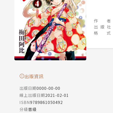
作 者
出 版 社
格 式
出版資訊
出版日期
0000-00-00
線上出版日期
2021-02-01
ISBN
9789861050492
分級
普級