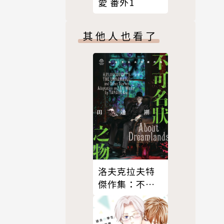
愛 番外1
其他人也看了
洛夫克拉夫特
傑作集：不可
名狀之物