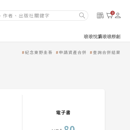
0
琅琅悅讀
琅琅原創
紀念東野圭吾
申請資產合併
查詢合併結果
電子書
80