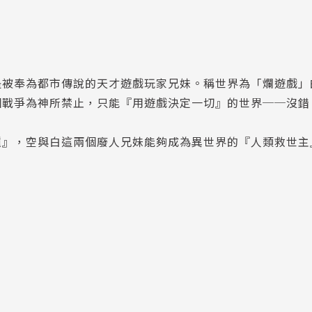
是被奉為都市傳說的天才遊戲玩家兄妹。稱世界為「爛遊戲」
個戰爭為神所禁止，只能『用遊戲決定一切』的世界──沒錯
種』，空與白這兩個廢人兄妹能夠成為異世界的『人類救世主