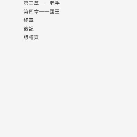
第三章──老手
第四章──國王
終章
後記
版權頁