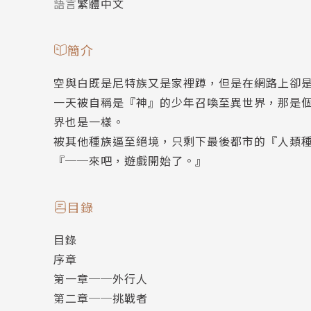
語言
繁體中文
簡介
空與白既是尼特族又是家裡蹲，但是在網路上卻
一天被自稱是『神』的少年召喚至異世界，那是
界也是一樣。
被其他種族逼至絕境，只剩下最後都市的『人類
『──來吧，遊戲開始了。』
目錄
目錄
序章
第一章──外行人
第二章──挑戰者