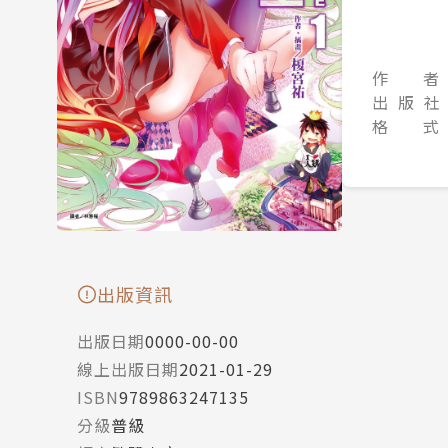
作 者
出 版 社
格 式
出版資訊
出版日期
0000-00-00
線上出版日期
2021-01-29
ISBN
9789863247135
分級
普級