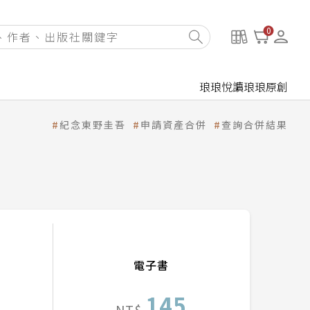
0
琅琅悅讀
琅琅原創
紀念東野圭吾
申請資產合併
查詢合併結果
電子書
145
NT$