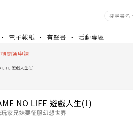
資產合併結果查詢
電子報紙
有聲書
活動專區
中，本站同步暫停部分閱讀服務
書櫃開通申請
與資產合併申請圖文教學
資產合併結果查詢
O LIFE 遊戲人生(1)
中，本站同步暫停部分閱讀服務
AME NO LIFE 遊戲人生(1)
戲玩家兄妹要征服幻想世界