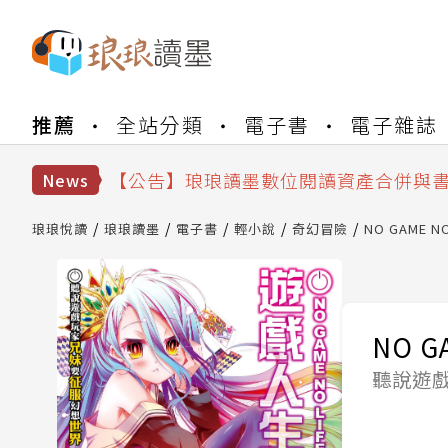
【公告】琅琅書店服務升級重要說明及
推薦
全站分類
電子書
電子雜誌
【公告】因 Readmoo 讀墨系統維護
【公告】琅琅讀墨數位閱讀資產合併與
【公告】琅琅讀墨書櫃開通常見問題
News
【公告】琅琅讀墨 3 分鐘完成書櫃開通
【公告】琅琅書店服務升級重要說明及
琅琅悅讀
琅琅讀墨
電子書
輕小說
奇幻冒險
NO GAME N
【公告】因 Readmoo 讀墨系統維護
NO G
聽說遊