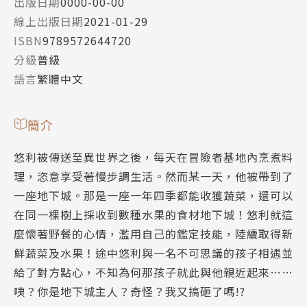
出版日期
0000-00-00
線上出版日期
2021-01-29
ISBN
9789572644720
分級
普級
語言
繁體中文
簡介
悠利被傳送至異世界之後，每天在冒險者基地內烹煮料
理，恣意享受著慢步調生活。然而某一天，他被帶到了
一座地下城。那是一座一年四季都能收獲蔬菜，還可以
在同一棵樹上採收到數種水果的食材地下城！悠利就這
麼懷著野餐的心情，濫用自己的鑑定技能，陸續取得新
鮮蔬菜及水果！途中悠利與一名不可思議的孩子相遇並
給了對方點心，不知為何那孩子就此與他親近起來……
咦？你是地下城主人？奇怪？我又搞砸了嗎!?