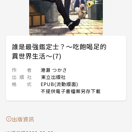
誰是最強鑑定士？～吃飽喝足的
異世界生活～(7)
作 者
港瀬 つかさ
出 版 社
東立出版社
格 式
EPUB(流動版面)
不提供電子書檔案另存下載
出版資訊