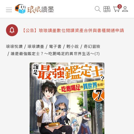
【公告】因 Readmoo 讀墨系統維護中，本站同步暫
0
停部分閱讀服務
【公告】琅琅讀墨數位閱讀資產合併與書櫃開通申請
【公告】琅琅讀墨書櫃開通常見問題
【公告】琅琅讀墨 3 分鐘完成書櫃開通與資產合併申
請圖文教學
琅琅悅讀
琅琅讀墨
電子書
輕小說
奇幻冒險
【公告】琅琅書店服務升級重要說明及資產合併結果
誰是最強鑑定士？～吃飽喝足的異世界生活～(7)
查詢
【公告】因 Readmoo 讀墨系統維護中，本站同步暫
停部分閱讀服務