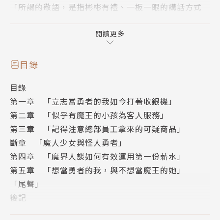
「所謂的敬語，是指彬彬有禮、一板一眼的講話方式
喔。」
「呵哈哈哈哈！真虧你有辦法來到本收銀台哪，這位該
閱讀更多
死的客人！」
「STOP！STOP！……先冷靜下來再說吧。」
目錄
這是由準勇者與準魔王所交織出的歡樂勞動喜劇！
目錄
第一章 「立志當勇者的我如今打著收銀機」
第二章 「似乎有魔王的小孩為客人服務」
第三章 「記得注意總部員工拿來的可疑商品」
斷章 「魔人少女與怪人勇者」
第四章 「魔界人談如何有效運用第一份薪水」
第五章 「想當勇者的我，與不想當魔王的她」
「尾聲」
後記
版權頁