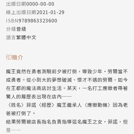
出版日期
0000-00-00
線上出版日期
2021-01-29
ISBN
9789863323600
分級
普級
語言
繁體中文
簡介
魔王竟然在勇者測驗前夕被打倒，導致少年‧勞爾當不
成勇者。從小到大的夢想破滅、懷才不遇的勞爾，如今
在王都的魔法商店討生活。某天，一名打工應徵者帶著
驚人的履歷表出現在店內──
〈姓名〉菲諾〈經歷〉魔王繼承人〈應徵動機〉因為老
爸被打倒了。
結果勞爾被店長指名負責指導這名魔王之女‧菲諾，但
是……