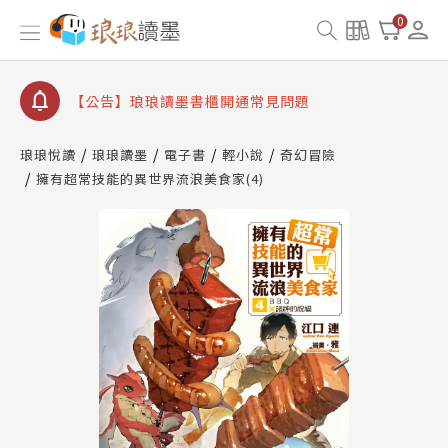
【公告】琅琅書店服務升級重要說明及資產合併結果
查詢
0
【公告】琅琅讀墨數位閱讀資產合併與書櫃開通申請
【公告】琅琅讀墨書櫃開通常見問題
【公告】琅琅讀墨 3 分鐘完成書櫃開通與資產合併申
請圖文教學
琅琅悅讀
琅琅讀墨
電子書
輕小說
奇幻冒險
【公告】琅琅書店服務升級重要說明及資產合併結果
擁有超常技能的異世界流浪美食家(4)
查詢
【公告】琅琅讀墨數位閱讀資產合併與書櫃開通申請