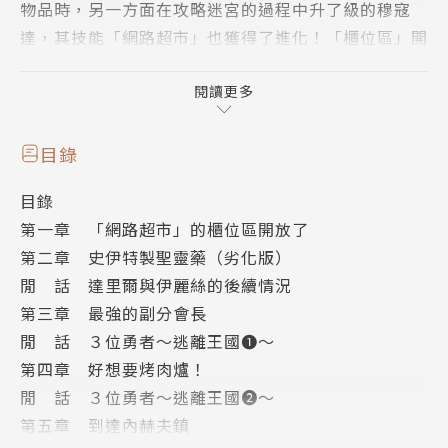
物品時，另一方面在攻略迷宮的過程中升了級的穆寇
達，其技能「網路超市」也獲得了進化！「櫃位區」開
放後，居然可以買到「不●家」的蛋糕與冰淇淋!!新甜
點讓從魔們、寧利勒與魯薩爾卡吃得不亦樂乎。不過為
閱讀更多
了開放更多「櫃位區」，似乎也有神在籌劃讓穆寇達的
等級升得更高……？
目錄
在「成為小說家吧」網站閱覽數超過３億的超常異世界
目錄
冒險故事，悠哉的第４集！
第一章 「網路超市」的櫃位區開放了
第二章 史伊特製聖靈藥（劣化版）
閒 話 達里爾與伊麗絲的後續情況
第三章 最強的副分會長
閒 話 ３位勇者～逃離王國❶～
第四章 好想要烤肉爐！
閒 話 ３位勇者～逃離王國❷～
第五章 到達內赫夫鎮