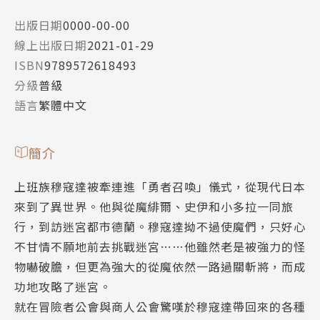
出版日期
0000-00-00
線上出版日期
2021-01-29
ISBN
9789572618493
分級
普級
語言
繁體中文
簡介
上班族穆寇達被牽連進「勇者召喚」儀式，從現代日本
來到了異世界。他與從魔緋爾、史伊和小多拉一同旅
行，到訪迷宮都市德蘭。穆寇達拗不過使魔們，只好心
不甘情不願地前去挑戰迷宮……他雖然老是被強力的怪
物嚇破膽，但更為強大的從魔依然一路過關斬將，而成
功地攻略了迷宮。
就在冒險者公會與商人公會驚嘆於穆寇達帶回來的各種