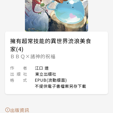
擁有超常技能的異世界流浪美食
家(4)
ＢＢＱ×諸神的祝福
作 者
江口 連
出 版 社
東立出版社
格 式
EPUB(流動版面)
不提供電子書檔案另存下載
出版資訊