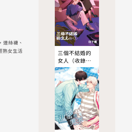
，連絲襪、
輕熟女生活
三個不結婚的
女人（收錄全
新彩頁X首次公
開番外篇）