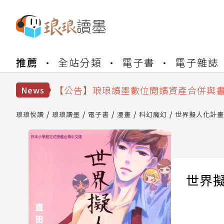
【公告】琅琅書店服務升級重要說明及
推薦
全站分類
電子書
電子雜誌
【公告】因 Readmoo 讀墨系統維護
【公告】琅琅讀墨數位閱讀資產合併與
【公告】琅琅讀墨書櫃開通常見問題
News
【公告】琅琅讀墨 3 分鐘完成書櫃開通
【公告】琅琅書店服務升級重要說明及
琅琅悅讀
琅琅讀墨
電子書
漫畫
科幻魔幻
世界擬人化計畫
【公告】因 Readmoo 讀墨系統維護
世界