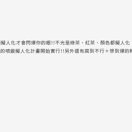
擬人化才會閃爆你的眼!!不光是綠茶、紅茶、顏色都擬人化
規的噴飯擬人化計畫開始實行!!另外還有腐到不行＋慘到爆的