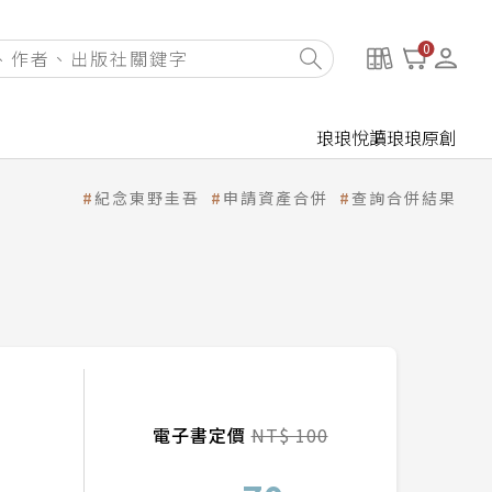
0
琅琅悅讀
琅琅原創
紀念東野圭吾
申請資產合併
查詢合併結果
電子書定價
NT$ 100