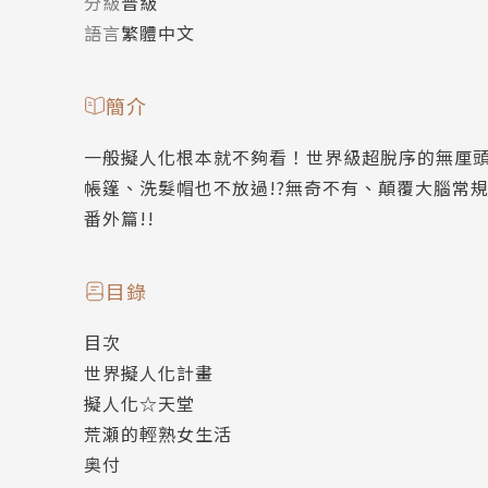
分級
普級
語言
繁體中文
簡介
一般擬人化根本就不夠看！世界級超脫序的無厘頭
帳篷、洗髮帽也不放過!?無奇不有、顛覆大腦常
番外篇!!
目錄
目次
世界擬人化計畫
擬人化☆天堂
荒瀬的輕熟女生活
奥付