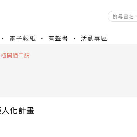
資產合併結果查詢
電子報紙
有聲書
活動專區
中，本站同步暫停部分閱讀服務
書櫃開通申請
與資產合併申請圖文教學
資產合併結果查詢
中，本站同步暫停部分閱讀服務
擬人化計畫