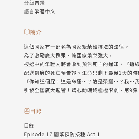
分級
普級
語言
繁體中文
簡介
這個國家有一部名為國家繁榮維持法的法律。
為了激勵廣大群眾、讓國家繁榮強大，
被選中的年輕人將會收到預告死亡的通知．『逝
配送到府的死亡預告證。生命只剩下最後1天的時
『你知道個屁！這是命運…？這是榮耀…？我…
引發全國廣大迴響！驚心動魄終極極限劇，第9彈
目錄
目錄
Episode 17 國繁預防接種 Act 1