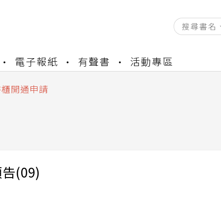
電子報紙
有聲書
活動專區
資產合併結果查詢
中，本站同步暫停部分閱讀服務
書櫃開通申請
與資產合併申請圖文教學
資產合併結果查詢
中，本站同步暫停部分閱讀服務
告(09)