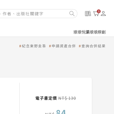
0
琅琅悅讀
琅琅原創
紀念東野圭吾
申請資產合併
查詢合併結果
電子書定價
NT$ 130
84