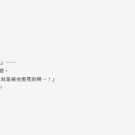
紙』──
間。
我就是被他害死的啊…！』
！