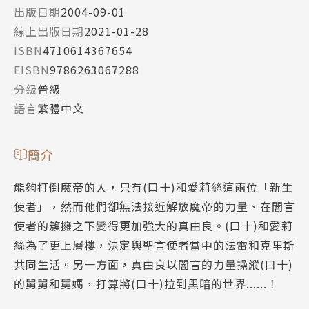
出版日期
2004-09-01
線上出版日期
2021-01-28
ISBN
4710614367654
EISBN
9786263067288
分級
普級
語言
繁體中文
簡介
能夠打倒魔帝的人，只有(口十)和愛莉絲這兩位「新生
使者」，然而他們卻無法接近解放魔帝的力量、在闇言
使者的簇擁之下變得更加強大的真由良。(口十)和愛莉
絲為了更上層樓，決定與聖言使者當中的法雷和克里斯
共同生活。另一方面，真由良以闇言的力量操縱(口十)
的舅舅和舅媽，打算將(口十)拉到黑暗的世界......！