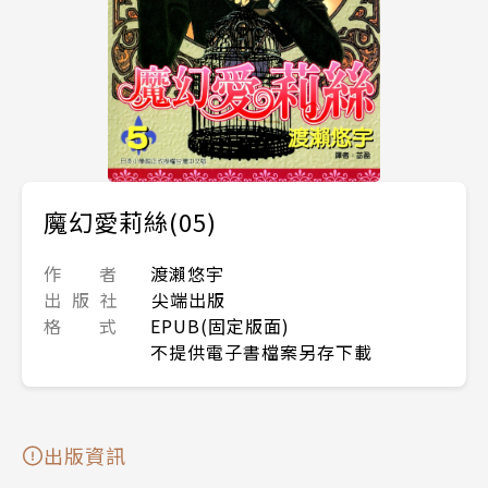
魔幻愛莉絲(05)
作 者
渡瀨悠宇
出 版 社
尖端出版
格 式
EPUB(固定版面)
不提供電子書檔案另存下載
出版資訊