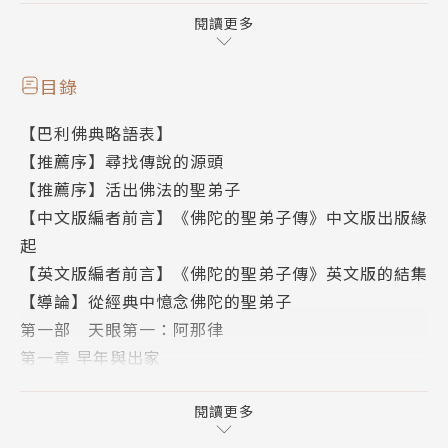
◎「天眼第一」阿那律
閱讀更多
年輕時養尊處優的阿那律，在出家之後努力證得阿羅漢
果，在四念處的修行上有很好的成果，精通天眼以及其
目錄
他神通，因而曾被佛陀稱譽為「天眼第一」。
【巴利佛典略語表】
◎「論議第一」迦旃延
【推薦序】尋找傳說的源頭
身體會發出金色光澤是迦旃延的最大特色，以「論議第
【推薦序】活出佛法的聖弟子
一」著稱的他對於闡明佛陀所略說的教法總是很有一
【中文版編者前言】《佛陀的聖弟子傳》中文版出版緣
套，在巴利佛典中會發現迦旃延所說的許多開示，都佔
起
有非常重要的地位。
【英文版編者前言】《佛陀的聖弟子傳》英文版的結集
◎「從殺人魔到聖者之路」央掘摩羅
【導論】從經典中憶念佛陀的聖弟子
央掘摩羅是佛教經典中最著名的角色之一。他從連續殺
第一部 天眼第一：阿那律
人魔轉變為清靜解脫阿羅漢的故事是富有戲劇性的，但
第一章 早年與出家
透過他的故事能真實呈現出解脫與輪迴的意義。
第二章 努力證得阿羅漢果
◎「七度出家成為阿羅漢」質多比丘
第三章 阿那律的心靈之道
閱讀更多
不耐苦行而經歷多次的出家與還俗的質多比丘，在第七
第四章 僧團中的生活
度出家時才證得阿羅漢，這是因為前世因緣的關係，必