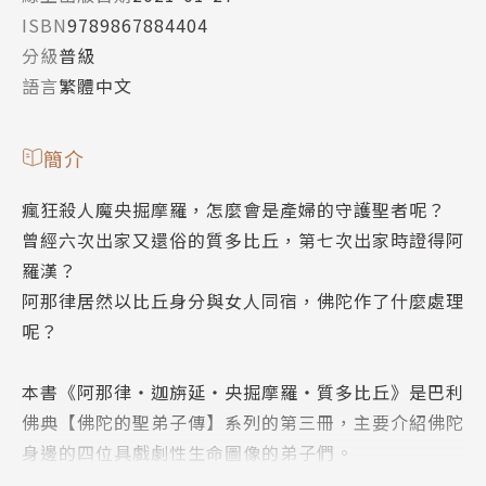
ISBN
9789867884404
分級
普級
語言
繁體中文
簡介
瘋狂殺人魔央掘摩羅，怎麼會是產婦的守護聖者呢？
曾經六次出家又還俗的質多比丘，第七次出家時證得阿
羅漢？
阿那律居然以比丘身分與女人同宿，佛陀作了什麼處理
呢？
本書《阿那律‧迦旃延‧央掘摩羅‧質多比丘》是巴利
佛典【佛陀的聖弟子傳】系列的第三冊，主要介紹佛陀
身邊的四位具戲劇性生命圖像的弟子們。