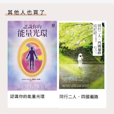
第五章 阿那律與女人
須在此世經歷六次還俗羞辱的結果。
其他人也買了
第六章 阿那律的前世
第七章 佛陀般涅槃前後
由德籍斯里蘭卡高僧向智長老、何慕斯．海克博士合著
第二部 論議第一：摩訶迦旃延
的《佛陀的聖弟子傳》，是一本合集，共介紹了二十五
第一章 前言
位弟子，除了波斯匿王的皇后摩利迦並未證果之外，其
第二章 輪迴背景
他二十四位都是證得初果以上的聖弟子。為了凸顯故事
第三章 迦旃延的皈依佛法
的主體人物，同時也減輕讀者的閱讀壓力，我們將本書
第四章 各種事件
的內容編譯成四冊發行。為了使單冊購買的讀者，能夠
第五章 佛陀「略說」的闡述者
清楚了解夲系列編製的精神與全貌，我們在每一冊都保
第六章 大迦旃延的其他教導
留本系列最精彩的導論，即由菩提比丘所撰寫的〈從經
第七章 大迦旃延的偈頌
典中憶念佛陀的聖弟子〉一文，讓讀者掌握閱讀的精
第八章 註釋書
髓。
第三部 從殺人魔到聖者之路：央掘摩羅
透過巴利佛典，本書呈現較為接近歷史與人性的原貌，
認識你的能量光環
同行二人．四國遍路
第一章 「指鬘」殺人魔
讓我們一窺從凡夫蛻變為聖者，內心是經歷怎樣的轉
第二章 幡然醒悟
化；悟道後的他們，如何面對生、老、病、死等現實的
第三章 「生在聖者家族」
人生歷程。閱讀這些早期佛教成就者鮮活的傳記，有助