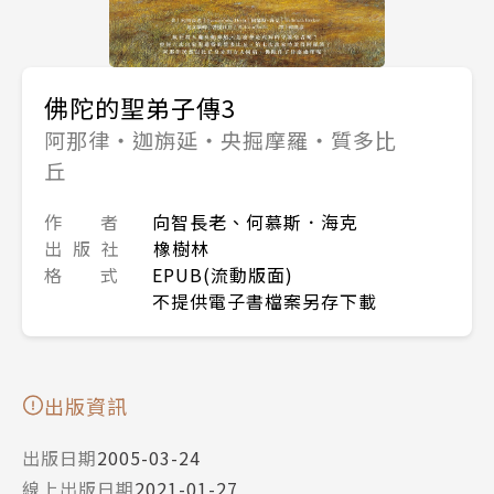
佛陀的聖弟子傳3
阿那律‧迦旃延‧央掘摩羅‧質多比
丘
作 者
向智長老、何慕斯．海克
出 版 社
橡樹林
格 式
EPUB(流動版面)
不提供電子書檔案另存下載
出版資訊
出版日期
2005-03-24
線上出版日期
2021-01-27