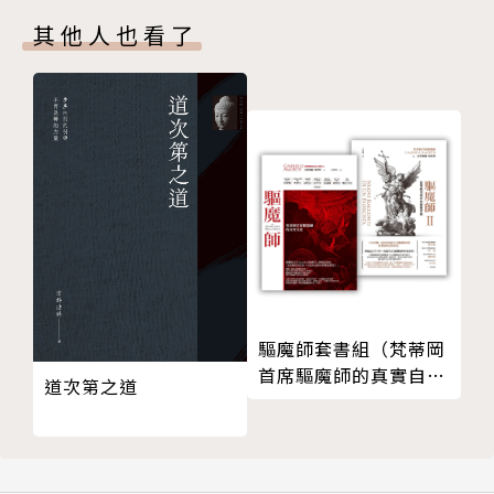
第四章 央掘摩羅的偈頌
於提升我們心靈的洞見，擴大修行的視野，也為現代的
其他人也看了
第四部 七度出家成為阿羅漢：質多比丘
修行者點燃一盞明燈，照亮修行的前路。
第一章 六度出家與還俗
第二章 多次出家的前世因緣
作者簡介
【附錄】《佛陀的聖弟子傳》各冊文章的原作出處
向智長老(Nyanaponika Thera, 1901-1994)
向智長老是我們這個時代最重要的上座部佛教詮釋者。
出生於德國，他於一九三六年，在三界智大長老座下受
戒，直到一九九四年末去世為止，共計度過五十八年的
比丘生活。他是坎迪(Kandy)佛教出版協會的創辦人與
長期編輯。他的著作包括《佛教禪修心要》(The Hear
驅魔師套書組（梵蒂岡
t of Buddhist Meditation)、《法見》(The Vision
首席驅魔師的真實自述
道次第之道
of Dhamma)與《阿毗達磨研究》(Abhidhamma Stu
＋從聖經到現代的驅魔
實錄）
dies)。
何慕斯．海克(Hellmuth Hecker)