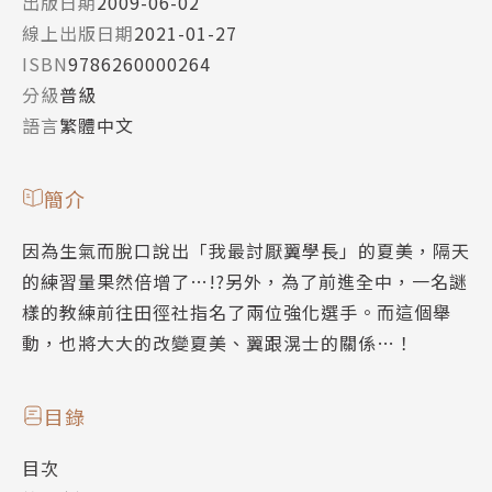
出版日期
2009-06-02
線上出版日期
2021-01-27
ISBN
9786260000264
分級
普級
語言
繁體中文
簡介
因為生氣而脫口說出「我最討厭翼學長」的夏美，隔天
的練習量果然倍增了…!?另外，為了前進全中，一名謎
樣的教練前往田徑社指名了兩位強化選手。而這個舉
動，也將大大的改變夏美、翼跟滉士的關係…！
目錄
目次