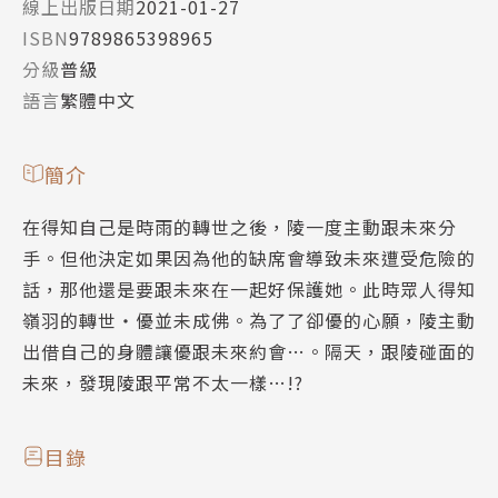
線上出版日期
2021-01-27
ISBN
9789865398965
分級
普級
語言
繁體中文
簡介
在得知自己是時雨的轉世之後，陵一度主動跟未來分
手。但他決定如果因為他的缺席會導致未來遭受危險的
話，那他還是要跟未來在一起好保護她。此時眾人得知
嶺羽的轉世‧優並未成佛。為了了卻優的心願，陵主動
出借自己的身體讓優跟未來約會…。隔天，跟陵碰面的
未來，發現陵跟平常不太一樣…!?
目錄