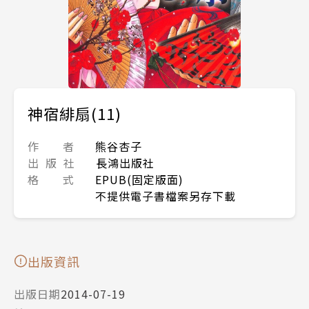
神宿緋扇(11)
作 者
熊谷杏子
出 版 社
長鴻出版社
格 式
EPUB(固定版面)
不提供電子書檔案另存下載
出版資訊
出版日期
2014-07-19