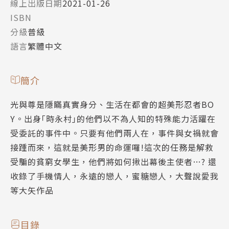
線上出版日期
2021-01-26
ISBN
分級
普級
語言
繁體中文
簡介
光與尊是隱瞞真實身分、生活在都會的超美形忍者BO
Y。出身｢時永村｣的他們以不為人知的特殊能力活躍在
受委託的事件中。只要有他們兩人在，事件與女禍就會
接踵而來，這就是美形男的命運囉!這次的任務是解救
受騙的貧窮女學生，他們將如何揪出幕後主使者…? 還
收錄了手機情人，永遠的戀人，蜜糖戀人，大聲說愛我
等大矢作品
目錄