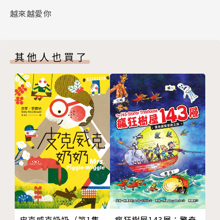
越來越愛你
最適合1~3歲家長伴讀
床邊故事伴你暖暖入睡
其他人也買了
作者簡介
艾瑪‧達德 Emma Dodd
艾瑪‧達德出生於倫敦近郊，父母親都是設計師。有記
憶以來她就立志當一位畫家。1992年畢業於倫敦中央
聖馬丁藝術與設計學院。她的作品在2006年、2009年
兩度入圍，並於2010 以 I Love My Mummy獲得英國
圖書信託基金會幼兒讀物獎（Booktrust Early Years
Awards）；2011年以I Love Bugs入圍凱特‧格林威
獎，作品屢獲殊榮。出版過許多膾炙人口作品的她，現
在與丈夫、兩個孩子及他們的狗狗巴特住在一起。
皮克威克奶奶（第1集
瘋狂樹屋143層：驚奇