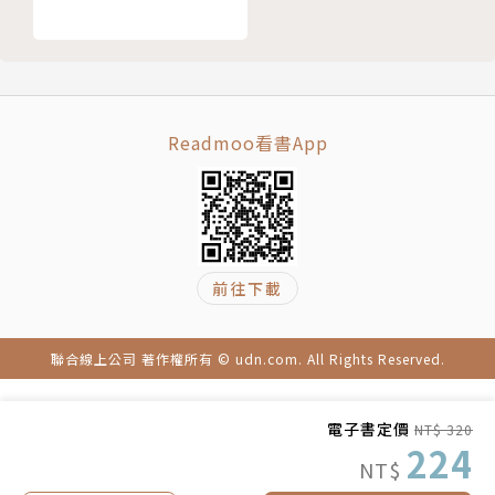
重度繪本愛好者，收藏許多主題繪本，因著對繪本的
愛，也致力於「用繪本翻轉英語教學」、「推廣大人閱
讀繪本」唷！
Readmoo看書App
聯絡方式：kittylee0203@gmail.com
前往下載
聯合線上公司 著作權所有 © udn.com. All Rights Reserved.
電子書定價
NT$ 320
224
NT$