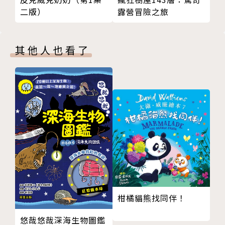
二版）
露營冒險之旅
譯者簡介
李貞慧（水瓶面面）
其他人也看了
台灣大學外國語文學系研究所碩士班畢業，現為高雄巿
立後勁國中英語老師暨圖書推動教師。著有《繪本給你
教養力：在故事裡和孩子一起成長》、《親子大手拉小
手，跟著繪本快樂學英文》、《用英文繪本提升孩子的
人文素養》、《繪本100+，輕鬆打造英語文法力》等
書。
譯有繪本《爺爺的天堂島》（采實文化）、《別傷心，
我會陪著你》(大好書屋)、《小雞大冒險》（聯經）、
柑橘貓熊找同伴！
《發現一頂帽子》（親子天下）、塗鴉ABC(時報出版)
、我不是普通的棉花糖(時報出版)等書。
悠哉悠哉深海生物圖鑑